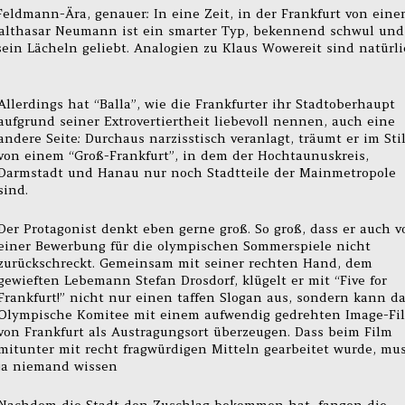
eldmann-Ära, genauer: In eine Zeit, in der Frankfurt von ein
Balthasar Neumann ist ein smarter Typ, bekennend schwul und
sein Lächeln geliebt. Analogien zu Klaus Wowereit sind natürl
Allerdings hat “Balla”, wie die Frankfurter ihr Stadtoberhaupt
aufgrund seiner Extrovertiertheit liebevoll nennen, auch eine
andere Seite: Durchaus narzisstisch veranlagt, träumt er im Sti
von einem “Groß-Frankfurt”, in dem der Hochtaunuskreis,
Darmstadt und Hanau nur noch Stadtteile der Mainmetropole
sind.
Der Protagonist denkt eben gerne groß. So groß, dass er auch v
einer Bewerbung für die olympischen Sommerspiele nicht
zurückschreckt. Gemeinsam mit seiner rechten Hand, dem
gewieften Lebemann Stefan Drosdorf, klügelt er mit “Five for
Frankfurt!” nicht nur einen taffen Slogan aus, sondern kann d
Olympische Komitee mit einem aufwendig gedrehten Image-Fi
von Frankfurt als Austragungsort überzeugen. Dass beim Film
mitunter mit recht fragwürdigen Mitteln gearbeitet wurde, mu
ja niemand wissen
Nachdem die Stadt den Zuschlag bekommen hat, fangen die