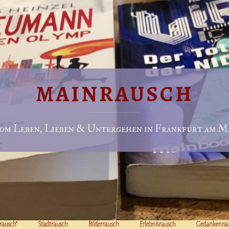
MAINRAUSCH
om Leben, Lieben & Untergehen in Frankfurt am Ma
rausch“
Stadtrausch
Bilderrausch
Erlebnisrausch
Gedankenra