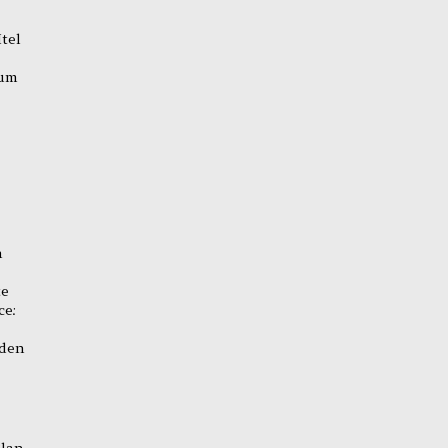
tel
 um
n
te
ce:
 den
Plan