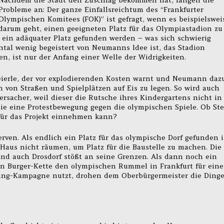
Probleme an: Der ganze Einfallsreichtum des “Frankfurter
Olympischen Komitees (FOK)” ist gefragt, wenn es beispielswei
darum geht, einen geeigneten Platz für das Olympiastadion zu
l ein adäquater Platz gefunden werden – was sich schwierig
ntal wenig begeistert von Neumanns Idee ist, das Stadion
en, ist nur der Anfang einer Welle der Widrigkeiten.
eierle, der vor explodierenden Kosten warnt und Neumann daz
n von Straßen und Spielplätzen auf Eis zu legen. So wird auch
sacher, weil dieser die Rutsche ihres Kindergartens nicht in
sie eine Protestbewegung gegen die olympischen Spiele. Ob St
 für das Projekt einnehmen kann?
ven. Als endlich ein Platz für das olympische Dorf gefunden i
 Haus nicht räumen, um Platz für die Baustelle zu machen. Die
nd auch Drosdorf stößt an seine Grenzen. Als dann noch ein
n Burger-Kette den olympischen Rummel in Frankfurt für eine
ing-Kampagne nutzt, drohen dem Oberbürgermeister die Ding