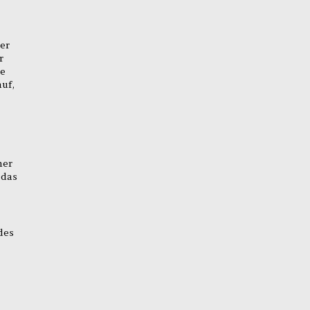
er
r
he
uf,
mer
 das
des