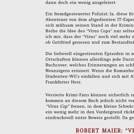
dann doch ein wenig ausgeleiert.
Ein fremdgesteuerter Polizist: Ja, diese 
Abenteuer von dem altgedienten IT-Exper
sich mühsam seinen Stand in der Kriminal
Reihe die Idee des “Virus Cops” nur selt
ich mir, dass der “Virus” noch viel mehr
ob Gottfried genesen und zum Bestandtei
Die liebevoll eingestreuten Episoden in 
Ortschaften können allerdings jede Durst
Buchcover, welches Erinnerungen an schl
Neunzigern erinnert. Wenn die Romanhel
Studenten-WG’s einfallen und sich mit A
Frankfurter Herz.
Versierte Krimi-Fans können sicherlich zu
kommen an diesem Buch jedoch nicht vorb
“Virus Cop”
freuen, in dem kleine Schwäch
ein wenig mehr in den Vordergrund rückt.
eindrucksvoll unter Beweis gestellt. Da g
ROBERT MAIER: “V