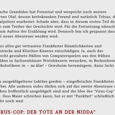
frische Grundidee hat Potential und verspricht noch weitere
ten Olaf, dessen krebskranken Freund und natürlich Tobias, d
polizei erarbeitet. Schade aber, dass in diesem ersten Teil de
en zum Treiber der Geschichte wird. Für die Fortsetzung wünsc
 zum Aufriss der Erzählung wird. Dennoch bin ich gespannt dara
l neuer Abenteuer werden wird.
mir allzu gut vertrauten Frankfurter Räumlichkeiten und
strecke und Klischee-Kauerei entschädigen. Ja, auch das
echt gestaltete Hüllen von Computerspielen aus den frühen
den in Sachsenhäuser Wirtshäusern versacken, in Bockenhei
lkoholikern in
– na klar! –
Griesheim herumärgern, dann lacht
 ausgeklügelterer Lektüre greifen – eingefleischte Frankfurter
ei. Alle anderen indes dürfen sich auf das zweite Abenteuer 
en hoffentlich ausgebügelt sind und die Idee des “Virus-Cop”
 Dass Maier schreiben kann, hat er mit “Pankfurt” schließlich
eht noch was!
IRUS-COP: DER TOTE AN DER NIDDA”