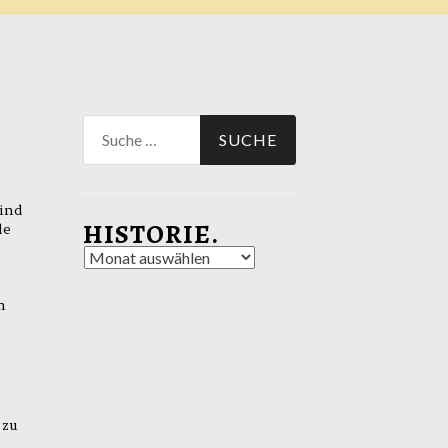
Suche
nach:
Wind
HISTORIE.
le
Historie.
n
 zu