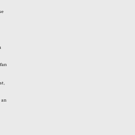
se
u
efan
st,
 an
e