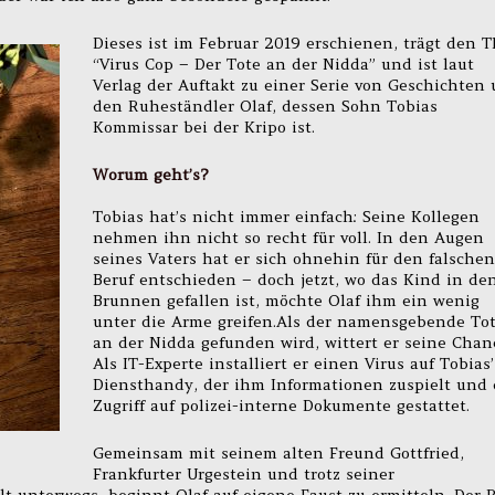
Dieses ist im Februar 2019 erschienen, trägt den TI
“Virus Cop – Der Tote an der Nidda” und ist laut
Verlag der Auftakt zu einer Serie von Geschichten
den Ruheständler Olaf, dessen Sohn Tobias
Kommissar bei der Kripo ist.
Worum geht’s?
Tobias hat’s nicht immer einfach: Seine Kollegen
nehmen ihn nicht so recht für voll. In den Augen
seines Vaters hat er sich ohnehin für den falschen
Beruf entschieden – doch jetzt, wo das Kind in de
Brunnen gefallen ist, möchte Olaf ihm ein wenig
unter die Arme greifen.Als der namensgebende To
an der Nidda gefunden wird, wittert er seine Chan
Als IT-Experte installiert er einen Virus auf Tobias’
Diensthandy, der ihm Informationen zuspielt und
Zugriff auf polizei-interne Dokumente gestattet.
Gemeinsam mit seinem alten Freund Gottfried,
Frankfurter Urgestein und trotz seiner
lt unterwegs, beginnt Olaf auf eigene Faust zu ermitteln. Der 