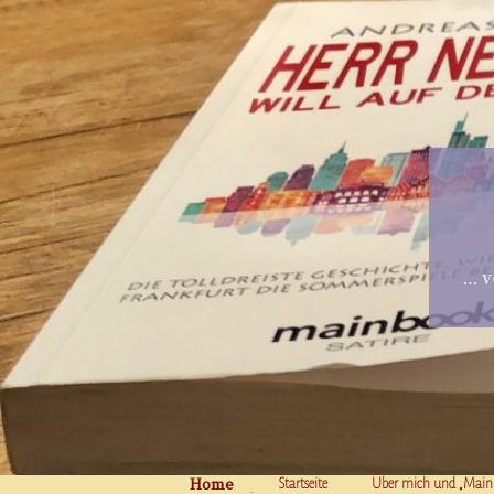
… v
Home
Skip to content
Startseite
Über mich und „Main