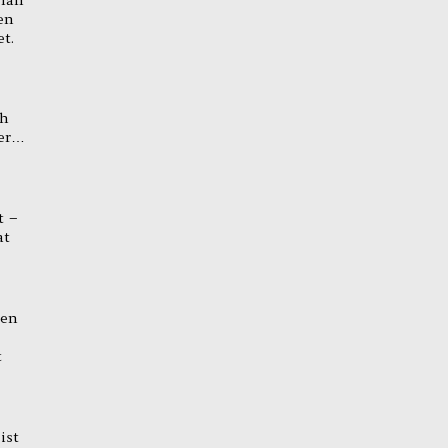
en
t.
ch
uer…
t –
at
hen
t
ist