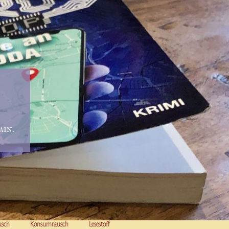
in.
usch
Konsumrausch
Lesestoff