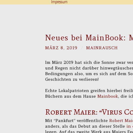
Impressum
Neues bei MainBook: M
MÄRZ 8, 2019
/
MAINRAUSCH
Im März 2019 hat sich die Sonne zwar v
und Regen nicht darüber hinwegtäuschen,
Bedingungen also, um es sich auf dem So
Geschichten zu verlieren!
Echte Lokalpatrioten greifen hierbei frei
Büchern aus dem Hause
Mainbook
, die i
Robert Maier: “Virus C
Mit “Pankfurt” veröffentlichte
Robert Mai
anders, als das Debut an dieser Stelle
in
legen. Auf das zweite Werk aus Maiers Fe