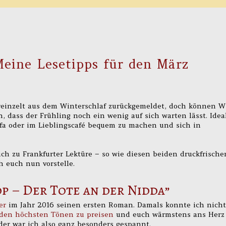
eine Lesetipps für den März
ereinzelt aus dem Winterschlaf zurückgemeldet, doch können 
 dass der Frühling noch ein wenig auf sich warten lässt. Idea
fa oder im Lieblingscafé bequem zu machen und sich in
lich zu Frankfurter Lektüre – so wie diesen beiden druckfrische
ch euch nun vorstelle.
op – Der Tote an der Nidda”
er
im Jahr 2016 seinen ersten Roman. Damals konnte ich nicht
 den höchsten Tönen zu preisen
und euch wärmstens ans Herz
der war ich also ganz besonders gespannt.