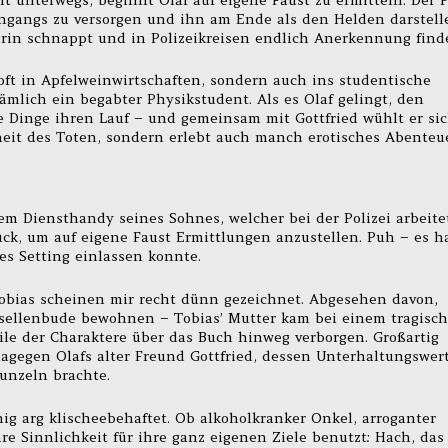
eingangs zu versorgen und ihn am Ende als den Helden darstell
erin schnappt und in Polizeikreisen endlich Anerkennung finde
 oft in Apfelweinwirtschaften, sondern auch ins studentische
 nämlich ein begabter Physikstudent. Als es Olaf gelingt, den
 Dinge ihren Lauf – und gemeinsam mit Gottfried wühlt er si
heit des Toten, sondern erlebt auch manch erotisches Abente
dem Diensthandy seines Sohnes, welcher bei der Polizei arbeite
ück, um auf eigene Faust Ermittlungen anzustellen. Puh – es h
es Setting einlassen konnte.
obias scheinen mir recht dünn gezeichnet. Abgesehen davon,
sellenbude bewohnen – Tobias’ Mutter kam bei einem tragisc
ile der Charaktere über das Buch hinweg verborgen. Großartig
dagegen Olafs alter Freund Gottfried, dessen Unterhaltungswer
nzeln brachte.
g arg klischeebehaftet. Ob alkoholkranker Onkel, arroganter
hre Sinnlichkeit für ihre ganz eigenen Ziele benutzt: Hach, das 