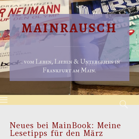
MAINRAUSCH
… vom Leben, Lieben & Untergehen in
Frankfurt am Main.
Menu
S
Skip to content
Neues bei MainBook: Meine
Lesetipps für den März