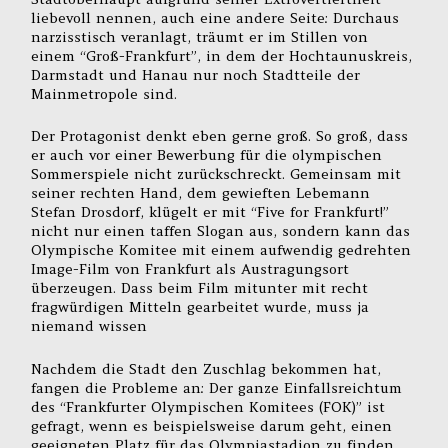
liebevoll nennen, auch eine andere Seite: Durchaus
narzisstisch veranlagt, träumt er im Stillen von
einem “Groß-Frankfurt”, in dem der Hochtaunuskreis,
Darmstadt und Hanau nur noch Stadtteile der
Mainmetropole sind.
Der Protagonist denkt eben gerne groß. So groß, dass
er auch vor einer Bewerbung für die olympischen
Sommerspiele nicht zurückschreckt. Gemeinsam mit
seiner rechten Hand, dem gewieften Lebemann
Stefan Drosdorf, klügelt er mit “Five for Frankfurt!”
nicht nur einen taffen Slogan aus, sondern kann das
Olympische Komitee mit einem aufwendig gedrehten
Image-Film von Frankfurt als Austragungsort
überzeugen. Dass beim Film mitunter mit recht
fragwürdigen Mitteln gearbeitet wurde, muss ja
niemand wissen
Nachdem die Stadt den Zuschlag bekommen hat,
fangen die Probleme an: Der ganze Einfallsreichtum
des “Frankfurter Olympischen Komitees (FOK)” ist
gefragt, wenn es beispielsweise darum geht, einen
geeigneten Platz für das Olympiastadion zu finden.