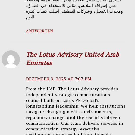
على إشراقة الملابس. مثالي للاستخدام في الفنادق،
ومحلات الغسيل، وشركات التنظيف. اطلب كميات كبيرة
اليوم.
ANTWORTEN
The Lotus Advisory United Arab
Emirates
DEZEMBER 3, 2025 AT 7:07 PM
From the UAE, The Lotus Advisory provides
independent strategic communications
counsel built on Lotus PR Global’s
longstanding leadership. We help institutions
navigate changing media environments,
regulatory change, and the rise of AI-driven
communication. Our team delivers services in
communication strategy, executive
positioning, narrative building, thought