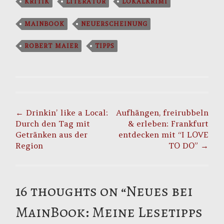
KRITIK
LITERATUR
LOKALKRIMI
MAINBOOK
NEUERSCHEINUNG
ROBERT MAIER
TIPPS
Post
navigation
←
Drinkin’ like a Local:
Aufhängen, freirubbeln
Durch den Tag mit
& erleben: Frankfurt
Getränken aus der
entdecken mit “I LOVE
Region
TO DO”
→
16 thoughts on “
Neues bei
MainBook: Meine Lesetipps