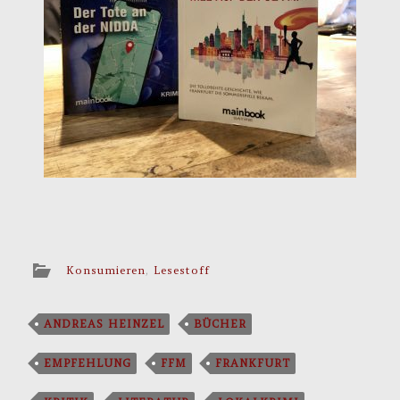
Konsumieren
,
Lesestoff
ANDREAS HEINZEL
BÜCHER
EMPFEHLUNG
FFM
FRANKFURT