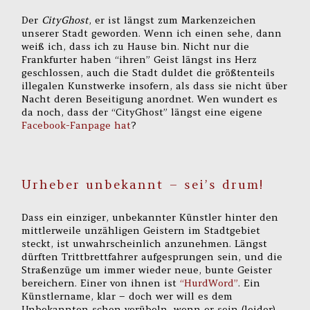
Der
CityGhost
, er ist längst zum Markenzeichen
unserer Stadt geworden. Wenn ich einen sehe, dann
weiß ich, dass ich zu Hause bin. Nicht nur die
Frankfurter haben “ihren” Geist längst ins Herz
geschlossen, auch die Stadt duldet die größtenteils
illegalen Kunstwerke insofern, als dass sie nicht über
Nacht deren Beseitigung anordnet. Wen wundert es
da noch, dass der “CityGhost” längst eine eigene
Facebook-Fanpage hat
?
Urheber unbekannt – sei’s drum!
Dass ein einziger, unbekannter Künstler hinter den
mittlerweile unzähligen Geistern im Stadtgebiet
steckt, ist unwahrscheinlich anzunehmen. Längst
dürften Trittbrettfahrer aufgesprungen sein, und die
Straßenzüge um immer wieder neue, bunte Geister
bereichern. Einer von ihnen ist
“HurdWord”
. Ein
Künstlername, klar – doch wer will es dem
Unbekannten schon verübeln, wenn er sein (leider)