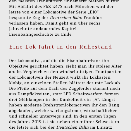
den meisten Frankfurtern unbemerkt bleiben dürfte:
Mit Abfahrt des FbZ 2475 nach München wird der
letzte von einer Lokomotive der Serie „E10“
bespannte Zug der
Deutschen Bahn
Frankfurt
verlassen haben. Damit geht ein über sechs
Jahrzehnte andauerndes Kapitel
Eisenbahngeschichte zu Ende.
Eine Lok fährt in den Ruhestand
Der Lokomotive, auf die die Eisenbahn-Fans ihre
Objektive gerichtet haben, sieht man ihr stolzes Alter
an: Im Vergleich zu den windschnittigen Frontpartien
der Lokomotiven der Neuzeit wirkt ihr Lokkasten
klobig, an einzelnen Stellen blättert der rote Lack ab.
Die Pfeife auf dem Dach des Zugpferdes stammt noch
aus Dampflokzeiten, statt LED-Scheinwerfern formen
drei Glühlampen in der Dunkelheit ein „A“. Längst
haben moderne Drehstromlokomotiven ihr den Rang
abgelaufen, welche wartungsärmer, wirtschaftlicher
und schneller unterwegs sind. In den ersten Tagen
des Jahres 2019 ist sie neben einer ihrer Schwestern
die letzte sich bei der
Deutschen Bahn
im Einsatz