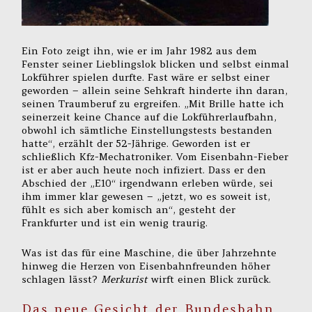
Ein Foto zeigt ihn, wie er im Jahr 1982 aus dem
Fenster seiner Lieblingslok blicken und selbst einmal
Lokführer spielen durfte. Fast wäre er selbst einer
geworden – allein seine Sehkraft hinderte ihn daran,
seinen Traumberuf zu ergreifen. „Mit Brille hatte ich
seinerzeit keine Chance auf die Lokführerlaufbahn,
obwohl ich sämtliche Einstellungstests bestanden
hatte“, erzählt der 52-Jährige. Geworden ist er
schließlich Kfz-Mechatroniker. Vom Eisenbahn-Fieber
ist er aber auch heute noch infiziert. Dass er den
Abschied der „E10“ irgendwann erleben würde, sei
ihm immer klar gewesen – „jetzt, wo es soweit ist,
fühlt es sich aber komisch an“, gesteht der
Frankfurter und ist ein wenig traurig.
Was ist das für eine Maschine, die über Jahrzehnte
hinweg die Herzen von Eisenbahnfreunden höher
schlagen lässt?
Merkurist
wirft einen Blick zurück.
Das neue Gesicht der Bundesbahn