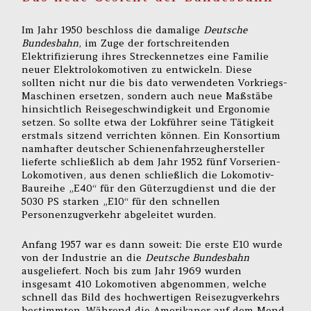
Im Jahr 1950 beschloss die damalige
Deutsche
Bundesbahn
, im Zuge der fortschreitenden
Elektrifizierung ihres Streckennetzes eine Familie
neuer Elektrolokomotiven zu entwickeln. Diese
sollten nicht nur die bis dato verwendeten Vorkriegs-
Maschinen ersetzen, sondern auch neue Maßstäbe
hinsichtlich Reisegeschwindigkeit und Ergonomie
setzen. So sollte etwa der Lokführer seine Tätigkeit
erstmals sitzend verrichten können. Ein Konsortium
namhafter deutscher Schienenfahrzeughersteller
lieferte schließlich ab dem Jahr 1952 fünf Vorserien-
Lokomotiven, aus denen schließlich die Lokomotiv-
Baureihe „E40“ für den Güterzugdienst und die der
5030 PS starken „E10“ für den schnellen
Personenzugverkehr abgeleitet wurden.
Anfang 1957 war es dann soweit: Die erste E10 wurde
von der Industrie an die
Deutsche Bundesbahn
ausgeliefert. Noch bis zum Jahr 1969 wurden
insgesamt 410 Lokomotiven abgenommen, welche
schnell das Bild des hochwertigen Reisezugverkehrs
bestimmten. Während die Amerikaner auf dem Mond