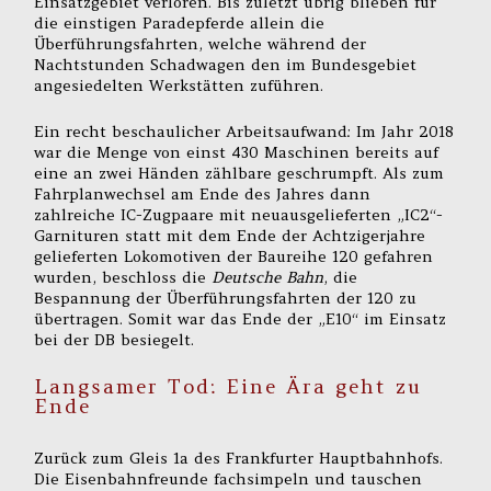
Einsatzgebiet verloren. Bis zuletzt übrig blieben für
die einstigen Paradepferde allein die
Überführungsfahrten, welche während der
Nachtstunden Schadwagen den im Bundesgebiet
angesiedelten Werkstätten zuführen.
Ein recht beschaulicher Arbeitsaufwand: Im Jahr 2018
war die Menge von einst 430 Maschinen bereits auf
eine an zwei Händen zählbare geschrumpft. Als zum
Fahrplanwechsel am Ende des Jahres dann
zahlreiche IC-Zugpaare mit neuausgelieferten „IC2“-
Garnituren statt mit dem Ende der Achtzigerjahre
gelieferten Lokomotiven der Baureihe 120 gefahren
wurden, beschloss die
Deutsche Bahn
, die
Bespannung der Überführungsfahrten der 120 zu
übertragen. Somit war das Ende der „E10“ im Einsatz
bei der DB besiegelt.
Langsamer Tod: Eine Ära geht zu
Ende
Zurück zum Gleis 1a des Frankfurter Hauptbahnhofs.
Die Eisenbahnfreunde fachsimpeln und tauschen