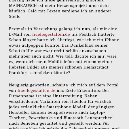
Bislang habe ich diese geflissentlich ignoriert:
MAINRAUSCH ist mein Herzensprojekt und nicht
käuflich. Geld mit Texten verdiene ich an anderer
Stelle.
Erstmals in Versuchung gelang ich nun, als mir eine
E-Mail von
huellegestalten.de
ins Postfach flatterte.
Schon länger hatte ich überlegt, wie ich mein iPhone
etwas aufpeppen könnte. Das Dunkelblau seiner
Schutzhülle war zwar recht schön anzuschauen –
mehr aber auch nicht. Wie toll, dachte ich mir, wäre
es, wenn ich mein Mobiltelefon mit einem meiner
liebsten Bilder aus meiner schönen Heimatstadt
Frankfurt schmücken könnte?
Neugierig geworden, schaute ich mich auf dem Portal
von
huellegestalten.de
um. Erste Erkenntnis: Der
Firmenname ist eine Untertreibung. Neben
verschiedenen Varianten von Huellen für wirklich
jedes erdenkliche Smartphone-Modell der gängigen
Hersteller können beispielsweise auch Laptop-
Taschen, Powerbanks und Bluetooth-Lautsprecher
nach Belieben gestaltet und gestellt werden. Für
mich war klar: Ich würde die Gelegenheit nutzen, und