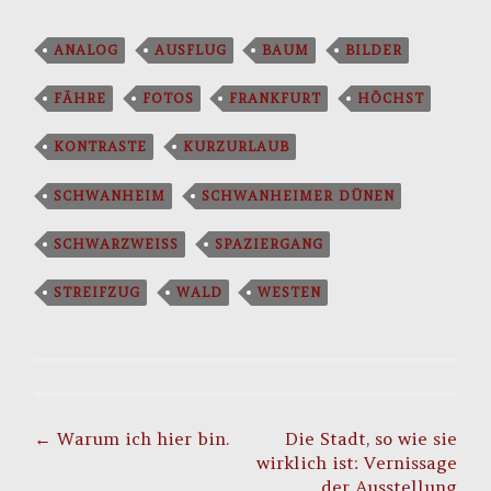
ANALOG
AUSFLUG
BAUM
BILDER
FÄHRE
FOTOS
FRANKFURT
HÖCHST
KONTRASTE
KURZURLAUB
SCHWANHEIM
SCHWANHEIMER DÜNEN
SCHWARZWEISS
SPAZIERGANG
STREIFZUG
WALD
WESTEN
Post
navigation
←
Warum ich hier bin.
Die Stadt, so wie sie
wirklich ist: Vernissage
der Ausstellung