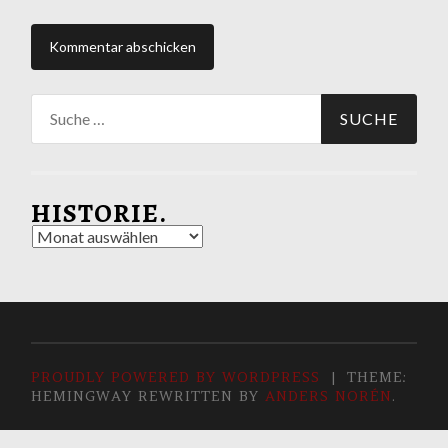
Suche
nach:
HISTORIE.
Historie.
PROUDLY POWERED BY WORDPRESS
|
THEME:
HEMINGWAY REWRITTEN BY
ANDERS NORÉN
.