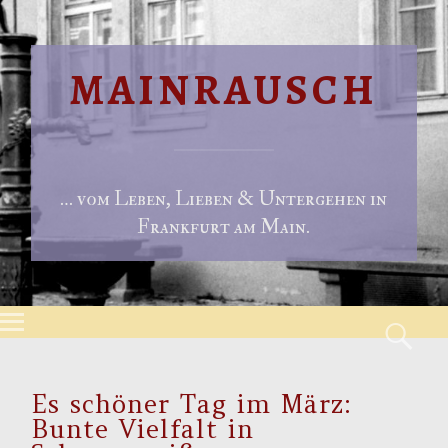
MAINRAUSCH
… vom Leben, Lieben & Untergehen in
Frankfurt am Main.
Menu
S
Skip to content
Es schöner Tag im März:
Bunte Vielfalt in