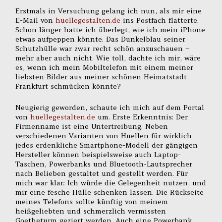
Erstmals in Versuchung gelang ich nun, als mir eine
E-Mail von
huellegestalten.de
ins Postfach flatterte.
Schon länger hatte ich überlegt, wie ich mein iPhone
etwas aufpeppen könnte. Das Dunkelblau seiner
Schutzhülle war zwar recht schön anzuschauen –
mehr aber auch nicht. Wie toll, dachte ich mir, wäre
es, wenn ich mein Mobiltelefon mit einem meiner
liebsten Bilder aus meiner schönen Heimatstadt
Frankfurt schmücken könnte?
Neugierig geworden, schaute ich mich auf dem Portal
von
huellegestalten.de
um. Erste Erkenntnis: Der
Firmenname ist eine Untertreibung. Neben
verschiedenen Varianten von Huellen für wirklich
jedes erdenkliche Smartphone-Modell der gängigen
Hersteller können beispielsweise auch Laptop-
Taschen, Powerbanks und Bluetooth-Lautsprecher
nach Belieben gestaltet und gestellt werden. Für
mich war klar: Ich würde die Gelegenheit nutzen, und
mir eine fesche Hülle schenken lassen. Die Rückseite
meines Telefons sollte künftig von meinem
heißgeliebten und schmerzlich vermissten
Goetheturm geziert werden. Auch eine Powerbank