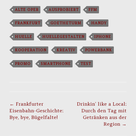
ALTE OPER
AUSPROBIERT
FFM
FRANKFURT
GOETHETURM
HANDY
HUELLE
HUELLEGESTALTEN
IPHONE
KOOPERATION
KREATIV
POWERBANK
PROMO
SMARTPHONE
TEST
Post
navigation
←
Frankfurter
Drinkin’ like a Local:
Eisenbahn-Geschichte:
Durch den Tag mit
Bye, bye, Bügelfalte!
Getränken aus der
Region
→