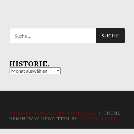
Suche
nach:
HISTORIE.
Historie.
PROUDLY POWERED BY WORDPRESS
|
THEME:
HEMINGWAY REWRITTEN BY
ANDERS NORÉN
.