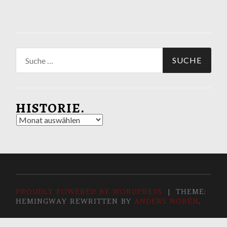
Suche
nach:
HISTORIE.
Historie.
PROUDLY POWERED BY WORDPRESS
|
THEME:
HEMINGWAY REWRITTEN BY
ANDERS NORÉN
.