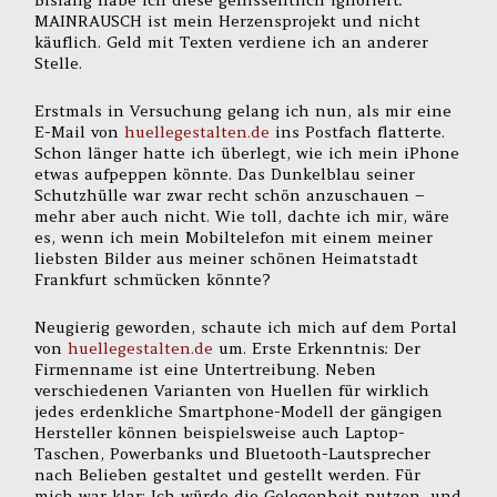
Bislang habe ich diese geflissentlich ignoriert:
MAINRAUSCH ist mein Herzensprojekt und nicht
käuflich. Geld mit Texten verdiene ich an anderer
Stelle.
Erstmals in Versuchung gelang ich nun, als mir eine
E-Mail von
huellegestalten.de
ins Postfach flatterte.
Schon länger hatte ich überlegt, wie ich mein iPhone
etwas aufpeppen könnte. Das Dunkelblau seiner
Schutzhülle war zwar recht schön anzuschauen –
mehr aber auch nicht. Wie toll, dachte ich mir, wäre
es, wenn ich mein Mobiltelefon mit einem meiner
liebsten Bilder aus meiner schönen Heimatstadt
Frankfurt schmücken könnte?
Neugierig geworden, schaute ich mich auf dem Portal
von
huellegestalten.de
um. Erste Erkenntnis: Der
Firmenname ist eine Untertreibung. Neben
verschiedenen Varianten von Huellen für wirklich
jedes erdenkliche Smartphone-Modell der gängigen
Hersteller können beispielsweise auch Laptop-
Taschen, Powerbanks und Bluetooth-Lautsprecher
nach Belieben gestaltet und gestellt werden. Für
mich war klar: Ich würde die Gelegenheit nutzen, und