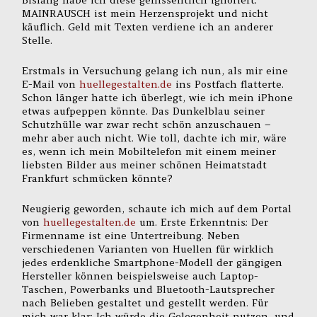
Bislang habe ich diese geflissentlich ignoriert:
MAINRAUSCH ist mein Herzensprojekt und nicht
käuflich. Geld mit Texten verdiene ich an anderer
Stelle.
Erstmals in Versuchung gelang ich nun, als mir eine
E-Mail von
huellegestalten.de
ins Postfach flatterte.
Schon länger hatte ich überlegt, wie ich mein iPhone
etwas aufpeppen könnte. Das Dunkelblau seiner
Schutzhülle war zwar recht schön anzuschauen –
mehr aber auch nicht. Wie toll, dachte ich mir, wäre
es, wenn ich mein Mobiltelefon mit einem meiner
liebsten Bilder aus meiner schönen Heimatstadt
Frankfurt schmücken könnte?
Neugierig geworden, schaute ich mich auf dem Portal
von
huellegestalten.de
um. Erste Erkenntnis: Der
Firmenname ist eine Untertreibung. Neben
verschiedenen Varianten von Huellen für wirklich
jedes erdenkliche Smartphone-Modell der gängigen
Hersteller können beispielsweise auch Laptop-
Taschen, Powerbanks und Bluetooth-Lautsprecher
nach Belieben gestaltet und gestellt werden. Für
mich war klar: Ich würde die Gelegenheit nutzen, und