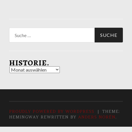
Suche
nach:
HISTORIE.
Historie.
PROUDLY POWERED BY WORDPRESS
|
THEME:
HEMINGWAY REWRITTEN BY
ANDERS NORÉN
.