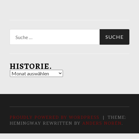
Suche
nach:
HISTORIE.
Historie.
PROUDLY POWERED BY WORDPRESS
|
THEME:
HEMINGWAY REWRITTEN BY
ANDERS NORÉN
.