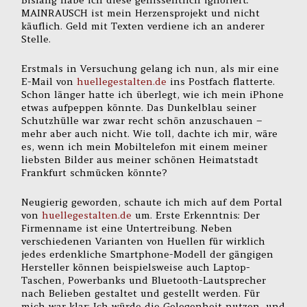
Bislang habe ich diese geflissentlich ignoriert:
MAINRAUSCH ist mein Herzensprojekt und nicht
käuflich. Geld mit Texten verdiene ich an anderer
Stelle.
Erstmals in Versuchung gelang ich nun, als mir eine
E-Mail von
huellegestalten.de
ins Postfach flatterte.
Schon länger hatte ich überlegt, wie ich mein iPhone
etwas aufpeppen könnte. Das Dunkelblau seiner
Schutzhülle war zwar recht schön anzuschauen –
mehr aber auch nicht. Wie toll, dachte ich mir, wäre
es, wenn ich mein Mobiltelefon mit einem meiner
liebsten Bilder aus meiner schönen Heimatstadt
Frankfurt schmücken könnte?
Neugierig geworden, schaute ich mich auf dem Portal
von
huellegestalten.de
um. Erste Erkenntnis: Der
Firmenname ist eine Untertreibung. Neben
verschiedenen Varianten von Huellen für wirklich
jedes erdenkliche Smartphone-Modell der gängigen
Hersteller können beispielsweise auch Laptop-
Taschen, Powerbanks und Bluetooth-Lautsprecher
nach Belieben gestaltet und gestellt werden. Für
mich war klar: Ich würde die Gelegenheit nutzen, und