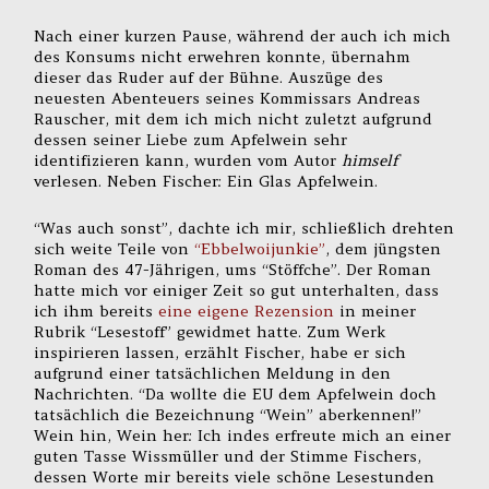
Nach einer kurzen Pause, während der auch ich mich
des Konsums nicht erwehren konnte, übernahm
dieser das Ruder auf der Bühne. Auszüge des
neuesten Abenteuers seines Kommissars Andreas
Rauscher, mit dem ich mich nicht zuletzt aufgrund
dessen seiner Liebe zum Apfelwein sehr
identifizieren kann, wurden vom Autor
himself
verlesen. Neben Fischer: Ein Glas Apfelwein.
“Was auch sonst”, dachte ich mir, schließlich drehten
sich weite Teile von
“Ebbelwoijunkie”
, dem jüngsten
Roman des 47-Jährigen, ums “Stöffche”. Der Roman
hatte mich vor einiger Zeit so gut unterhalten, dass
ich ihm bereits
eine eigene Rezension
in meiner
Rubrik “Lesestoff” gewidmet hatte. Zum Werk
inspirieren lassen, erzählt Fischer, habe er sich
aufgrund einer tatsächlichen Meldung in den
Nachrichten. “Da wollte die EU dem Apfelwein doch
tatsächlich die Bezeichnung “Wein” aberkennen!”
Wein hin, Wein her: Ich indes erfreute mich an einer
guten Tasse Wissmüller und der Stimme Fischers,
dessen Worte mir bereits viele schöne Lesestunden