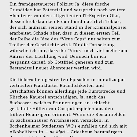
Ein fremdgesteuerter Polizist: Ja, diese frische
Grundidee hat Potential und verspricht noch weitere
Abenteuer von dem altgedienten IT-Experten Olaf,
dessen krebskranken Freund und natürlich Tobias,
der sich mühsam seinen Stand in der Kriminalpolizei
erarbeitet. Schade aber, dass in diesem ersten Teil
der Reihe die Idee des “Virus Cops” nur selten zum
Treiber der Geschichte wird. Für die Fortsetzung
wünsche ich mir, dass der “Virus” noch viel mehr zum
Aufriss der Erzählung wird. Dennoch bin ich
gespannt darauf, ob Gottfried genesen und zum
Bestandteil neuer Abenteuer werden wird.
Die liebevoll eingestreuten Episoden in mir allzu gut
vertrauten Frankfurter Räumlichkeiten und
Ortschaften können allerdings jede Durststrecke und
Klischee-Kauerei entschädigen. Ja, auch das
Buchcover, welches Erinnerungen an schlecht
gestaltete Hüllen von Computerspielen aus den
frühen Neunzigern erinnert. Wenn die Romanhelden
in Sachsenhäuser Wirtshäusern versacken, in
Bockenheimer Studenten-WG’s einfallen und sich mit
Alkoholikern in
– na klar! –
Griesheim herumärgern,