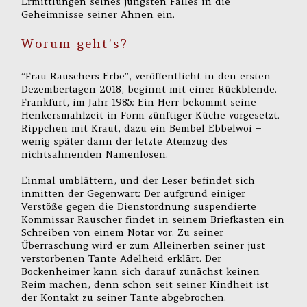
Ermittlungen seines jüngsten Falles in die
Geheimnisse seiner Ahnen ein.
Worum geht’s?
“Frau Rauschers Erbe”, veröffentlicht in den ersten
Dezembertagen 2018, beginnt mit einer Rückblende.
Frankfurt, im Jahr 1985: Ein Herr bekommt seine
Henkersmahlzeit in Form zünftiger Küche vorgesetzt.
Rippchen mit Kraut, dazu ein Bembel Ebbelwoi –
wenig später dann der letzte Atemzug des
nichtsahnenden Namenlosen.
Einmal umblättern, und der Leser befindet sich
inmitten der Gegenwart: Der aufgrund einiger
Verstöße gegen die Dienstordnung suspendierte
Kommissar Rauscher findet in seinem Briefkasten ein
Schreiben von einem Notar vor. Zu seiner
Überraschung wird er zum Alleinerben seiner just
verstorbenen Tante Adelheid erklärt. Der
Bockenheimer kann sich darauf zunächst keinen
Reim machen, denn schon seit seiner Kindheit ist
der Kontakt zu seiner Tante abgebrochen.