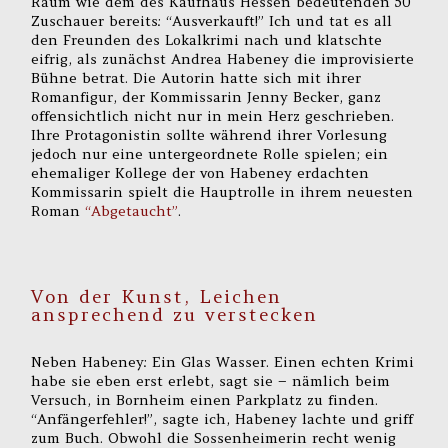
Raum wie dem des Kaufhaus Hessen bedeutenden 50
Zuschauer bereits: “Ausverkauft!” Ich und tat es all
den Freunden des Lokalkrimi nach und klatschte
eifrig, als zunächst Andrea Habeney die improvisierte
Bühne betrat. Die Autorin hatte sich mit ihrer
Romanfigur, der Kommissarin Jenny Becker, ganz
offensichtlich nicht nur in mein Herz geschrieben.
Ihre Protagonistin sollte während ihrer Vorlesung
jedoch nur eine untergeordnete Rolle spielen; ein
ehemaliger Kollege der von Habeney erdachten
Kommissarin spielt die Hauptrolle in ihrem neuesten
Roman
“Abgetaucht”
.
Von der Kunst, Leichen
ansprechend zu verstecken
Neben Habeney: Ein Glas Wasser. Einen echten Krimi
habe sie eben erst erlebt, sagt sie – nämlich beim
Versuch, in Bornheim einen Parkplatz zu finden.
“Anfängerfehler!”, sagte ich, Habeney lachte und griff
zum Buch. Obwohl die Sossenheimerin recht wenig