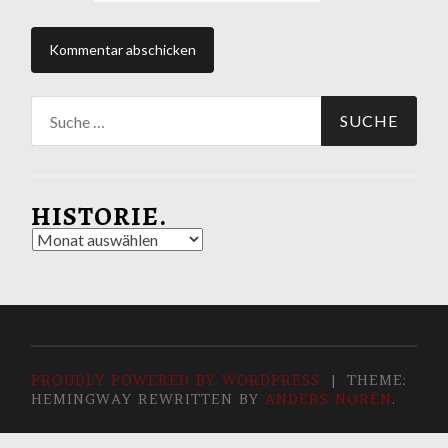
Suche
nach:
HISTORIE.
Historie.
PROUDLY POWERED BY WORDPRESS
|
THEME:
HEMINGWAY REWRITTEN BY
ANDERS NORÉN
.