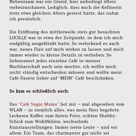
Nebenraum war ein Grund, hier unbedingt öfters
vorbeizuschauen. Lediglich, dass mich die Kellnerin
trotz etwa gleichen Alters gesiezt hatte, das nahm
ich persönlich.
Die Eröffnung des mittlerweile stets gut besuchten
LUCILLE war in etwa der Zeitpunkt, in dem ich mich
endgültig ausgeklinkt hatte. So verlockend es auch
war, neues Flair auf mich wirken zu lassen und mich
immer wieder in kleine Details zu verlieben: So
liebenswert jedes einzelne Café in meiner
Nachbarschaft auch sein mochte, ich wollte mich
nicht ständig entscheiden müssen und wollte mein
Café-Dasein lieber auf “MEIN” Café beschränken.
So kam es schließlich auch:
Das
“Café Sugar Mama”
bot mir – mal abgesehen vom
WLAN – so ziemlich alles, was mein Herz begehrte.
Leckeren Kaffee zum fairen Preis, echten Shabby-
Schick zum Wohlfühlen, wechselnde
Kunstausstellungen. Immer nette Leute – und vor
allem: Ein Team, das charmanter gar nicht sei