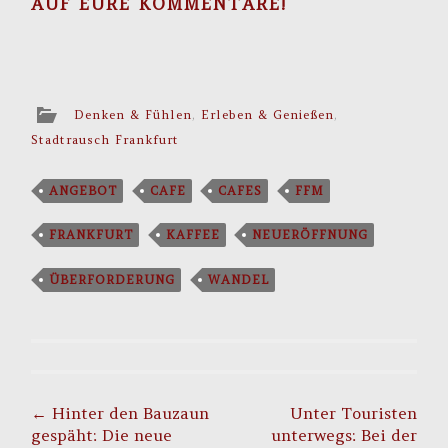
AUF EURE KOMMENTARE!
Denken & Fühlen
,
Erleben & Genießen
,
Stadtrausch Frankfurt
ANGEBOT
CAFE
CAFES
FFM
FRANKFURT
KAFFEE
NEUERÖFFNUNG
ÜBERFORDERUNG
WANDEL
Post
navigation
←
Hinter den Bauzaun
Unter Touristen
gespäht: Die neue
unterwegs: Bei der