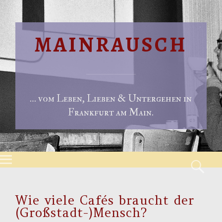
MAINRAUSCH
… vom Leben, Lieben & Untergehen in
Frankfurt am Main.
Menu
S
Skip to content
Wie viele Cafés braucht der
(Großstadt-)Mensch?