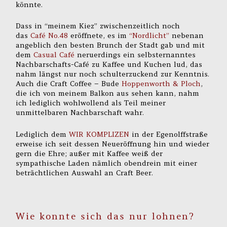
könnte.
Dass in “meinem Kiez” zwischenzeitlich noch
das
Café No.48
eröffnete, es im
“Nordlicht”
nebenan
angeblich den besten Brunch der Stadt gab und mit
dem
Casual Café
neruerdings ein selbsternanntes
Nachbarschafts-Café zu Kaffee und Kuchen lud, das
nahm längst nur noch schulterzuckend zur Kenntnis.
Auch die Craft Coffee – Bude
Hoppenworth & Ploch
,
die ich von meinem Balkon aus sehen kann, nahm
ich lediglich wohlwollend als Teil meiner
unmittelbaren Nachbarschaft wahr.
Lediglich dem
WIR KOMPLIZEN
in der Egenolffstraße
erweise ich seit dessen Neueröffnung hin und wieder
gern die Ehre; außer mit Kaffee weiß der
sympathische Laden nämlich obendrein mit einer
beträchtlichen Auswahl an Craft Beer.
Wie konnte sich das nur lohnen?