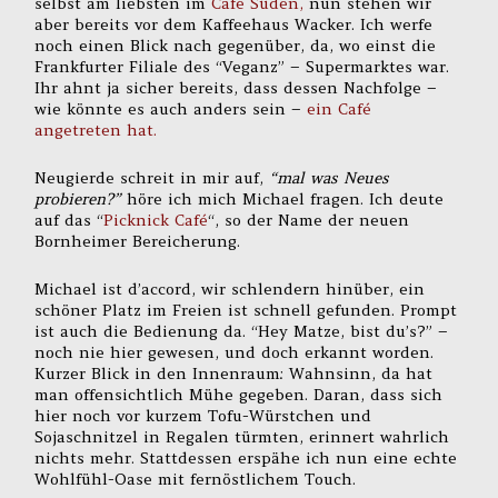
selbst am liebsten im
Café Süden,
nun stehen wir
aber bereits vor dem Kaffeehaus Wacker. Ich werfe
noch einen Blick nach gegenüber, da, wo einst die
Frankfurter Filiale des “Veganz” – Supermarktes war.
Ihr ahnt ja sicher bereits, dass dessen Nachfolge –
wie könnte es auch anders sein –
ein Café
angetreten hat.
Neugierde schreit in mir auf,
“mal was Neues
probieren?”
höre ich mich Michael fragen. Ich deute
auf das “
Picknick Café
“, so der Name der neuen
Bornheimer Bereicherung.
Michael ist d’accord, wir schlendern hinüber, ein
schöner Platz im Freien ist schnell gefunden. Prompt
ist auch die Bedienung da. “Hey Matze, bist du’s?” –
noch nie hier gewesen, und doch erkannt worden.
Kurzer Blick in den Innenraum: Wahnsinn, da hat
man offensichtlich Mühe gegeben. Daran, dass sich
hier noch vor kurzem Tofu-Würstchen und
Sojaschnitzel in Regalen türmten, erinnert wahrlich
nichts mehr. Stattdessen erspähe ich nun eine echte
Wohlfühl-Oase mit fernöstlichem Touch.