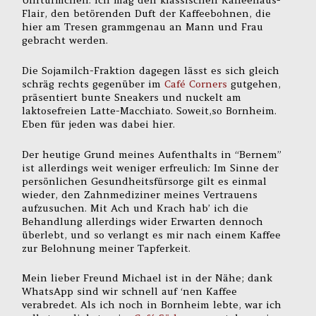
Uhrtürmchen. Ich mag den klassischen Kaffeehaus-
Flair, den betörenden Duft der Kaffeebohnen, die
hier am Tresen grammgenau an Mann und Frau
gebracht werden.
Die Sojamilch-Fraktion dagegen lässt es sich gleich
schräg rechts gegenüber im
Café Corners
gutgehen,
präsentiert bunte Sneakers und nuckelt am
laktosefreien Latte-Macchiato. Soweit,so Bornheim.
Eben für jeden was dabei hier.
Der heutige Grund meines Aufenthalts in “Bernem”
ist allerdings weit weniger erfreulich: Im Sinne der
persönlichen Gesundheitsfürsorge gilt es einmal
wieder, den Zahnmediziner meines Vertrauens
aufzusuchen. Mit Ach und Krach hab’ ich die
Behandlung allerdings wider Erwarten dennoch
überlebt, und so verlangt es mir nach einem Kaffee
zur Belohnung meiner Tapferkeit.
Mein lieber Freund Michael ist in der Nähe; dank
WhatsApp sind wir schnell auf ‘nen Kaffee
verabredet. Als ich noch in Bornheim lebte, war ich