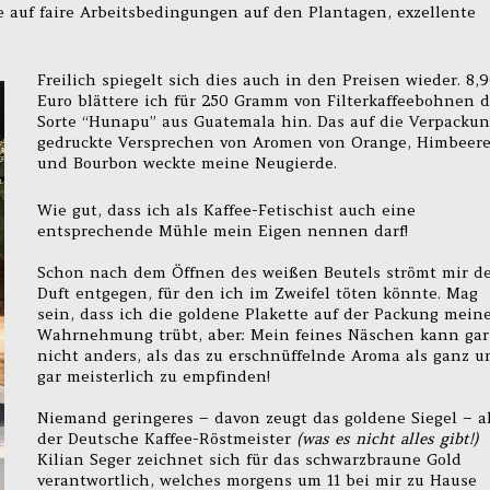
 auf faire Arbeitsbedingungen auf den Plantagen, exzellente
Freilich spiegelt sich dies auch in den Preisen wieder. 8,
Euro blättere ich für 250 Gramm von Filterkaffeebohnen d
Sorte “Hunapu” aus Guatemala hin. Das auf die Verpacku
gedruckte Versprechen von Aromen von Orange, Himbeer
und Bourbon weckte meine Neugierde.
Wie gut, dass ich als Kaffee-Fetischist auch eine
entsprechende Mühle mein Eigen nennen darf!
Schon nach dem Öffnen des weißen Beutels strömt mir d
Duft entgegen, für den ich im Zweifel töten könnte. Mag
sein, dass ich die goldene Plakette auf der Packung mein
Wahrnehmung trübt, aber: Mein feines Näschen kann gar
nicht anders, als das zu erschnüffelnde Aroma als ganz u
gar meisterlich zu empfinden!
Niemand geringeres – davon zeugt das goldene Siegel – a
der Deutsche Kaffee-Röstmeister
(was es nicht alles gibt!)
Kilian Seger zeichnet sich für das schwarzbraune Gold
verantwortlich, welches morgens um 11 bei mir zu Hause