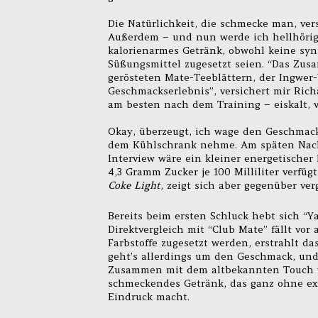
Die Natürlichkeit, die schmecke man, vers
Außerdem – und nun werde ich hellhörig
kalorienarmes Getränk, obwohl keine sy
Süßungsmittel zugesetzt seien. “Das Zus
gerösteten Mate-Teeblättern, der Ingwer
Geschmackserlebnis”, versichert mir Rich
am besten nach dem Training – eiskalt, v
Okay, überzeugt, ich wage den Geschmacks
dem Kühlschrank nehme. Am späten Nachm
Interview wäre ein kleiner energetischer 
4,3 Gramm Zucker je 100 Milliliter verfü
Coke Light
, zeigt sich aber gegenüber ve
Bereits beim ersten Schluck hebt sich “
Direktvergleich mit “Club Mate” fällt vor 
Farbstoffe zugesetzt werden, erstrahlt da
geht’s allerdings um den Geschmack, und 
Zusammen mit dem altbekannten Touch von
schmeckendes Getränk, das ganz ohne 
Eindruck macht.