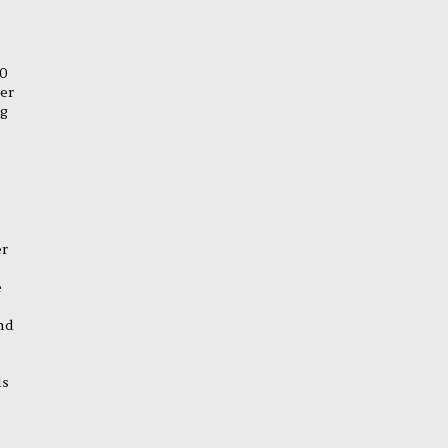
90
er
ng
e
er
e
nd
ls