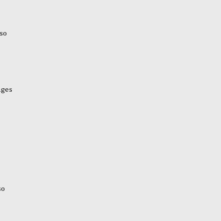
so
ages
so