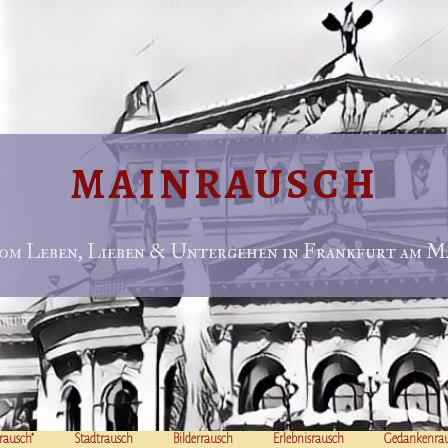
MAINRAUSCH
om Leben, Lieben & Untergehen in Frankfurt am Ma
rausch“
Stadtrausch
Bilderrausch
Erlebnisrausch
Gedankenra