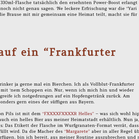
330ml-Flasche tatsächlich den ersehnten Power-Boost erlangt
noch nicht genau sagen. ‘Ne leckere Erfrischung war die “Yari
 die Brause mit mir gemeinsam eine Heimat teilt, macht sie für
auf ein “Frankfurter
nker ja gerne mal ein Bierchen. Ich als Vollblut-Frankfurter
 mit ‘nem Schoppen ein. Nur, wenn ich mich hin und wieder
 greife ich notgedrungen auf ein Hopfengetränk zurück. Am
sonders gern eines der süffigen aus Bayern.
n Pils ist mit dem
“FXXXXFXXXXR Helles”
– was sich wohl hi
 auch ein helles Bier aus meiner Heimatstadt erhältlich. Nun ja
s: Das Etikett der Flasche im Wurfgranaten-Format verrät, dass
füllt wird. Da die Macher des
“Margarete”
aber in aller Regel ü
fügen, bin ich bereit, aus meiner Routine auszubrechen und 