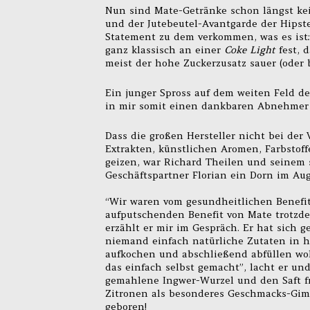
Nun sind Mate-Getränke schon längst kei
und der Jutebeutel-Avantgarde der Hipste
Statement zu dem verkommen, was es ist: 
ganz klassisch an einer
Coke Light
fest, 
meist der hohe Zuckerzusatz sauer (oder b
Ein junger Spross auf dem weiten Feld d
in mir somit einen dankbaren Abnehmer
Dass die großen Hersteller nicht bei de
Extrakten, künstlichen Aromen, Farbstof
geizen, war Richard Theilen und seinem 
Geschäftspartner Florian ein Dorn im Aug
“Wir waren vom gesundheitlichen Benefi
aufputschenden Benefit von Mate trotzd
erzählt er mir im Gespräch. Er hat sich g
niemand einfach natürliche Zutaten in 
aufkochen und abschließend abfüllen wol
das einfach selbst gemacht”, lacht er un
gemahlene Ingwer-Wurzel und den Saft fr
Zitronen als besonderes Geschmacks-Gi
geboren!