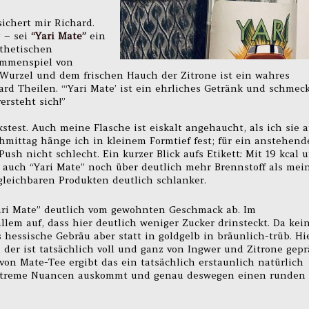
ichert mir Richard.
 – sei
“Yari Mate”
ein
nthetischen
ammenspiel von
-Wurzel und dem frischen Hauch der Zitrone ist ein wahres
ard Theilen. “‘Yari Mate’ ist ein ehrliches Getränk und schmec
ersteht sich!”
test. Auch meine Flasche ist eiskalt angehaucht, als ich sie 
ittag hänge ich in kleinem Formtief fest; für ein anstehend
Push nicht schlecht. Ein kurzer Blick aufs Etikett: Mit 19 kcal 
gt auch “Yari Mate” noch über deutlich mehr Brennstoff als mei
rgleichbaren Produkten deutlich schlanker.
Yari Mate” deutlich vom gewohnten Geschmack ab. Im
allem auf, dass hier deutlich weniger Zucker drinsteckt. Da kei
s hessische Gebräu aber statt in goldgelb in bräunlich-trüb. Hi
der ist tatsächlich voll und ganz von Ingwer und Zitrone gepr
 Mate-Tee ergibt das ein tatsächlich erstaunlich natürlich
extreme Nuancen auskommt und genau deswegen einen runden