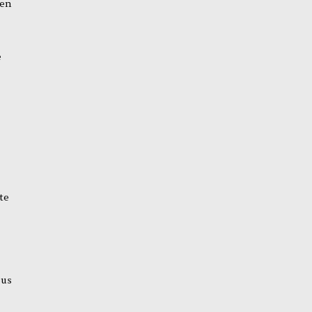
ten
e
te
pus