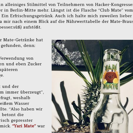
n alleiniges Stilmittel von Teilnehmern von Hacker-Kongress
r in Berlin-Mitte mehr. Längst ist die Flasche “Club Mate” vom
Ein Erfrischungsgetränk. Auch ich halte mich zuweilen lieber
da mir nach einem Blick auf die Nährwerttabelle der Mate-Brau
esser:süß) aufstößt.
er Mate-Getränke hat
 gefunden, denn:
r Verwendung von
fen und eben Zucker
späteren
e.
t und der
em immer überzeugt”,
efragt, weshalb
heißem Wasser
lte. “Also haben wir
d betont die
isch gepresster
mmick.
“Yari Mate”
war