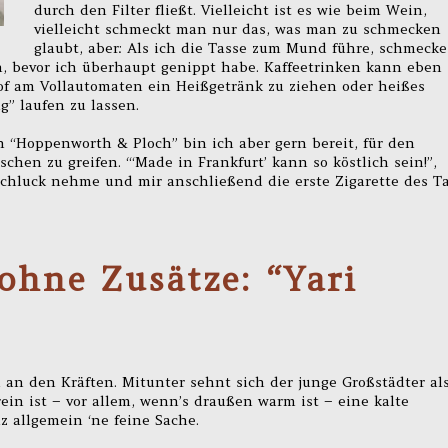
durch den Filter fließt. Vielleicht ist es wie beim Wein,
vielleicht schmeckt man nur das, was man zu schmecken
glaubt, aber: Als ich die Tasse zum Mund führe, schmecke
 bevor ich überhaupt genippt habe. Kaffeetrinken kann eben 
hof am Vollautomaten ein Heißgetränk zu ziehen oder heißes
” laufen zu lassen.
on “Hoppenworth & Ploch” bin ich aber gern bereit, für den
hen zu greifen. “‘Made in Frankfurt’ kann so köstlich sein!”,
chluck nehme und mir anschließend die erste Zigarette des T
ohne Zusätze: “Yari
h an den Kräften. Mitunter sehnt sich der junge Großstädter al
in ist – vor allem, wenn’s draußen warm ist – eine kalte
 allgemein ‘ne feine Sache.