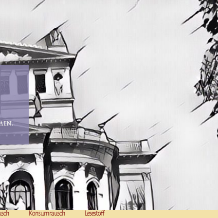
in.
usch
Konsumrausch
Lesestoff