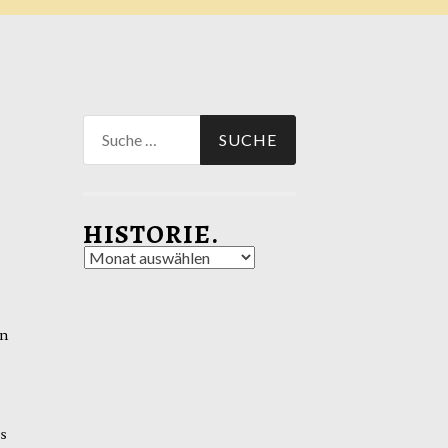
Suche
nach:
HISTORIE.
Historie.
on
s