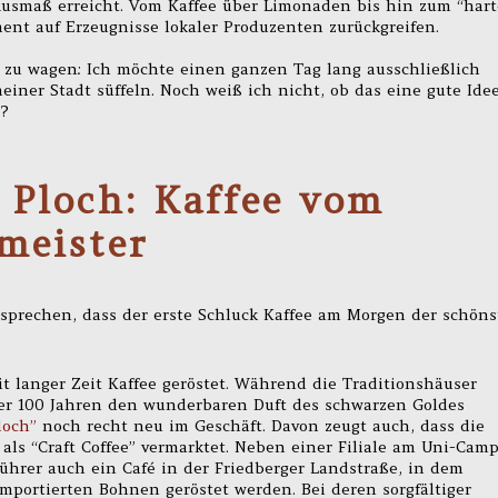
Ausmaß erreicht. Vom Kaffee über Limonaden bis hin zum “har
nt auf Erzeugnisse lokaler Produzenten zurückgreifen.
 zu wagen: Ich möchte einen ganzen Tag lang ausschließlich
einer Stadt süffeln. Noch weiß ich nicht, ob das eine gute Ide
s?
Ploch: Kaffee vom
meister
prechen, dass der erste Schluck Kaffee am Morgen der schöns
it langer Zeit Kaffee geröstet. Während die Traditionshäuser
ber 100 Jahren den wunderbaren Duft des schwarzen Goldes
loch”
noch recht neu im Geschäft. Davon zeugt auch, dass die
 als “Craft Coffee” vermarktet. Neben einer Filiale am Uni-Cam
ührer auch ein Café in der Friedberger Landstraße, in dem
importierten Bohnen geröstet werden. Bei deren sorgfältiger