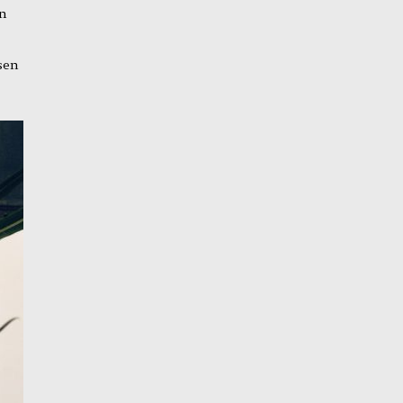
en
sen