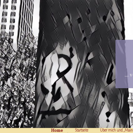
… v
Home
Skip to content
Startseite
Über mich und „Main