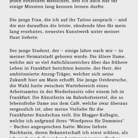
jeden einzelnen Menschen, den ich auch nur für
einige Minuten lang kennen lernen durfte.
Die junge Frau, die ich auf ihr Tattoo ansprach – und
die mir daraufhin die letzte, zündende Idee für mein
lang ersehntes, neuestes Kunstwerk unter meiner
Haut lieferte.
Der junge Student, der – einige Jahre nach mir – in
meiner Heimatstadt geboren wurde. Die ältere Dame,
welche mir so viel Aufschlussreiches über das frühere
Leben in Frankfurt berichten konnte, der Herr, der
ambitionierte Anzug-Träger, welcher sich seine
Zukunft hier am Main erhofft. Die junge Ostdeutsche,
die Wahl hatte zwischen Wartebereich eines
Arbeitsamtes in der Niederlausitz oder einem Job in
Frankfurt. Die Künstlerin im Bahnhofsviertel, die so
lebensfrohe Dame aus dem Café, welche zwar überaus
vergesslich ist, aber meine Vorliebe für die
Frankfurter Rundschau teilt. Die Blogger-Kollegin,
welche ich aufgrund ihres “Wordpress für Dummies”
– Buches angesprochen hatte. Meine liebste
Nachbarin, deren Bekanntschaft ich einst schloss, als