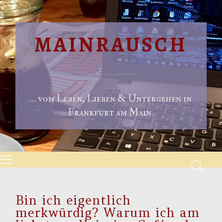
MAINRAUSCH
… vom Leben, Lieben & Untergehen in
Frankfurt am Main.
Menu
S
Skip to content
Bin ich eigentlich
merkwürdig? Warum ich am