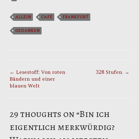
ALLEIN
CAFE
FRANKFURT
GEDANKEN
Post
navigation
←
Lesestoff: Von roten
328 Stufen.
→
Bändern und einer
blauen Welt
29 thoughts on “
Bin ich
eigentlich merkwürdig?