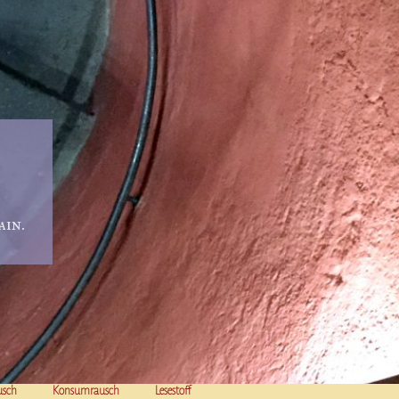
in.
usch
Konsumrausch
Lesestoff