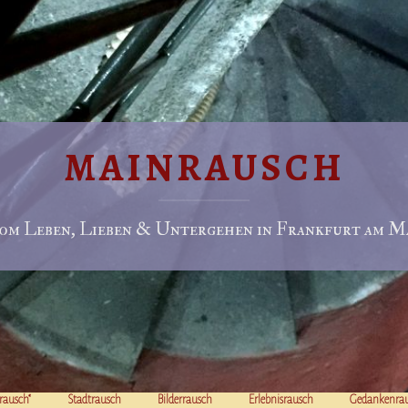
MAINRAUSCH
om Leben, Lieben & Untergehen in Frankfurt am Ma
rausch“
Stadtrausch
Bilderrausch
Erlebnisrausch
Gedankenra