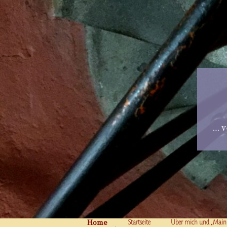
… v
Home
Skip to content
Startseite
Über mich und „Main