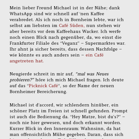
Mein lieber Freund Michael ist in der Nähe; dank
WhatsApp sind wir schnell auf ‘nen Kaffee
verabredet. Als ich noch in Bornheim lebte, war ich
selbst am liebsten im
Café Süden,
nun stehen wir
aber bereits vor dem Kaffeehaus Wacker. Ich werfe
noch einen Blick nach gegenüber, da, wo einst die
Frankfurter Filiale des “Veganz” – Supermarktes war.
Ihr ahnt ja sicher bereits, dass dessen Nachfolge –
wie könnte es auch anders sein –
ein Café
angetreten hat.
Neugierde schreit in mir auf,
“mal was Neues
probieren?”
höre ich mich Michael fragen. Ich deute
auf das “
Picknick Café
“, so der Name der neuen
Bornheimer Bereicherung.
Michael ist d’accord, wir schlendern hinüber, ein
schöner Platz im Freien ist schnell gefunden. Prompt
ist auch die Bedienung da. “Hey Matze, bist du’s?” –
noch nie hier gewesen, und doch erkannt worden.
Kurzer Blick in den Innenraum: Wahnsinn, da hat
man offensichtlich Mühe gegeben. Daran, dass sich