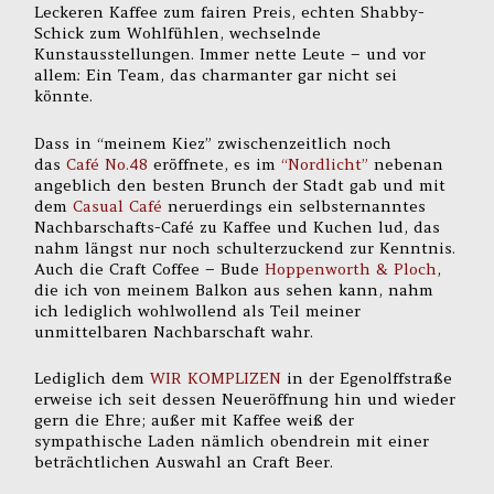
Leckeren Kaffee zum fairen Preis, echten Shabby-
Schick zum Wohlfühlen, wechselnde
Kunstausstellungen. Immer nette Leute – und vor
allem: Ein Team, das charmanter gar nicht sei
könnte.
Dass in “meinem Kiez” zwischenzeitlich noch
das
Café No.48
eröffnete, es im
“Nordlicht”
nebenan
angeblich den besten Brunch der Stadt gab und mit
dem
Casual Café
neruerdings ein selbsternanntes
Nachbarschafts-Café zu Kaffee und Kuchen lud, das
nahm längst nur noch schulterzuckend zur Kenntnis.
Auch die Craft Coffee – Bude
Hoppenworth & Ploch
,
die ich von meinem Balkon aus sehen kann, nahm
ich lediglich wohlwollend als Teil meiner
unmittelbaren Nachbarschaft wahr.
Lediglich dem
WIR KOMPLIZEN
in der Egenolffstraße
erweise ich seit dessen Neueröffnung hin und wieder
gern die Ehre; außer mit Kaffee weiß der
sympathische Laden nämlich obendrein mit einer
beträchtlichen Auswahl an Craft Beer.