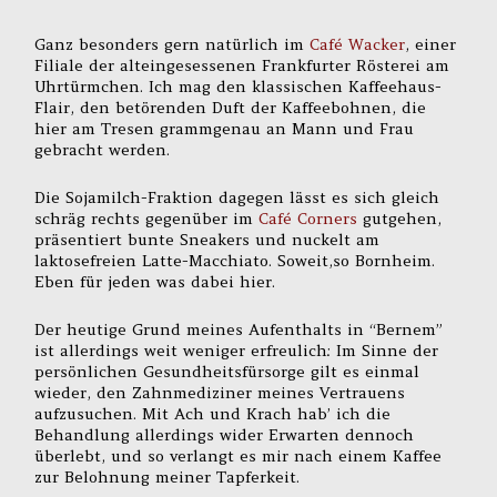
Ganz besonders gern natürlich im
Café Wacker
, einer
Filiale der alteingesessenen Frankfurter Rösterei am
Uhrtürmchen. Ich mag den klassischen Kaffeehaus-
Flair, den betörenden Duft der Kaffeebohnen, die
hier am Tresen grammgenau an Mann und Frau
gebracht werden.
Die Sojamilch-Fraktion dagegen lässt es sich gleich
schräg rechts gegenüber im
Café Corners
gutgehen,
präsentiert bunte Sneakers und nuckelt am
laktosefreien Latte-Macchiato. Soweit,so Bornheim.
Eben für jeden was dabei hier.
Der heutige Grund meines Aufenthalts in “Bernem”
ist allerdings weit weniger erfreulich: Im Sinne der
persönlichen Gesundheitsfürsorge gilt es einmal
wieder, den Zahnmediziner meines Vertrauens
aufzusuchen. Mit Ach und Krach hab’ ich die
Behandlung allerdings wider Erwarten dennoch
überlebt, und so verlangt es mir nach einem Kaffee
zur Belohnung meiner Tapferkeit.