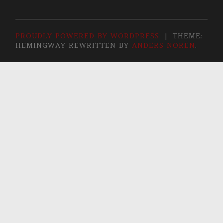
PROUDLY POWERED BY WORDPRESS
|
THEME:
HEMINGWAY REWRITTEN BY
ANDERS NORÉN
.