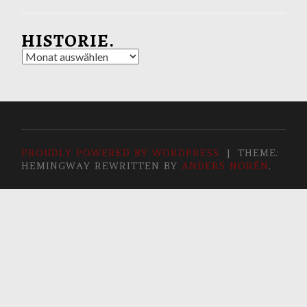
HISTORIE.
Historie.
PROUDLY POWERED BY WORDPRESS
|
THEME:
HEMINGWAY REWRITTEN BY
ANDERS NORÉN
.