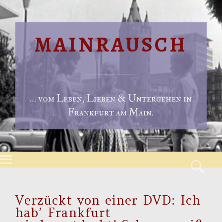
MAINRAUSCH
… vom Leben, Lieben & Untergehen in
Frankfurt am Main.
Menu
S
Skip to content
Verzückt von einer DVD: Ich
hab’ Frankfurt