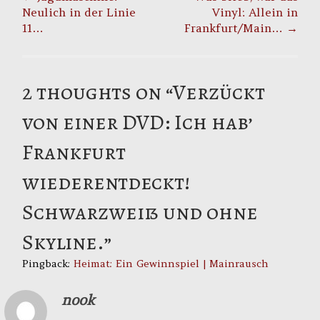
navigation
Neulich in der Linie
Vinyl: Allein in
11…
Frankfurt/Main…
→
2 thoughts on “
Verzückt
von einer DVD: Ich hab’
Frankfurt
wiederentdeckt!
Schwarzweiß und ohne
Skyline.
”
Pingback:
Heimat: Ein Gewinnspiel | Mainrausch
nook