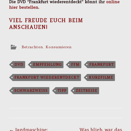
Die DVD “Frankfurt wiederentdeckt” könnt ihr
online
hier bestellen
.
VIEL FREUDE EUCH BEIM
ANSCHAUEN!
Betrachten
,
Konsumieren
DVD
EMPFEHLUNG
FFM
FRANKFURT
FRANKFURT WIEDERENTDECKT
KURZFILME
SCHWARZWEISS
TIPP
ZEITREISE
Post
←
Jagdmaschine:
Was blieb, war das