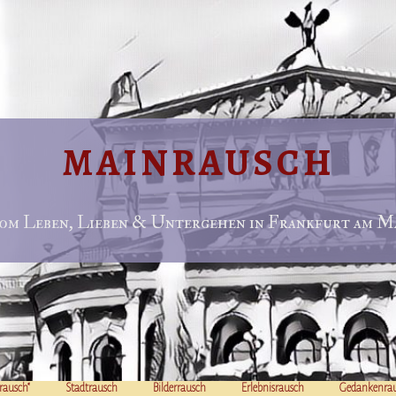
MAINRAUSCH
om Leben, Lieben & Untergehen in Frankfurt am Ma
rausch“
Stadtrausch
Bilderrausch
Erlebnisrausch
Gedankenra