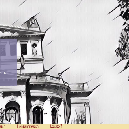
in.
usch
Konsumrausch
Lesestoff