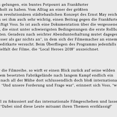
 gelungen, ein buntes Potpourri an Frankfurter
holt zu haben. Vom Alltag an einer der größten
m revolutionären städtebaulichen Konzept des Ernst May reich
 sei ihm auch sehr wichtig, einen Beitrag gegen die Frankfurt
äftigt Voss. So ist auch eine Dokumentation über die vergessen
 die einst unter schwierigsten Bedingenungen die erste Roll
sten. Geradezu nach seichter Abendunterhaltung mutet dagege
besser als gar nichts an”, in dem sich der Filmemacher an eine
editkarte versucht. Beim Überfliegen des Programms jedenfalls
Vielfalt der Filme, die “Local Heroes 2018” auszeichnet.
ie Filmreihe, so wirft er einen Blick zurück auf seine wilden
inem besetzten Fabrikgelände nach langem Kampf endlich ein
nach all der Mühe dort schlussendlich doch bloß internationa
 “Und unsere Forderung und Frage war”, erinnert sich Voss, “w
l zu fokussiert auf das internationale Filmgeschehen und lass
. “Dabei sind diese Leute mitsamt ihren Themen erstklassig!”