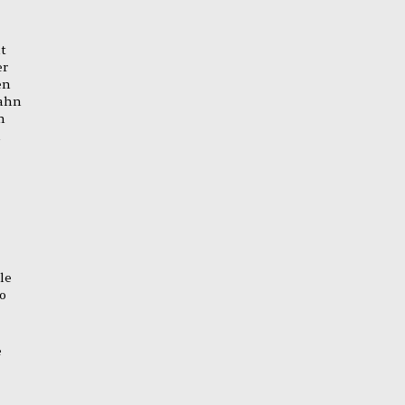
t
er
en
bahn
n
m
le
o
e