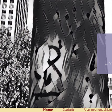
… v
Home
Skip to content
Startseite
Über mich und „Main