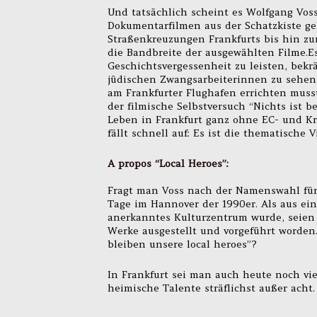
Und tatsächlich scheint es Wolfgang Voss
Dokumentarfilmen aus der Schatzkiste ge
Straßenkreuzungen Frankfurts bis hin zu
die Bandbreite der ausgewählten Filme.Es
Geschichtsvergessenheit zu leisten, bekr
jüdischen Zwangsarbeiterinnen zu sehen,
am Frankfurter Flughafen errichten mus
der filmische Selbstversuch “Nichts ist 
Leben in Frankfurt ganz ohne EC- und Kr
fällt schnell auf: Es ist die thematische 
A propos “Local Heroes”:
Fragt man Voss nach der Namenswahl für d
Tage im Hannover der 1990er. Als aus e
anerkanntes Kulturzentrum wurde, seien 
Werke ausgestellt und vorgeführt worden.
bleiben unsere local heroes”?
In Frankfurt sei man auch heute noch vie
heimische Talente sträflichst außer acht