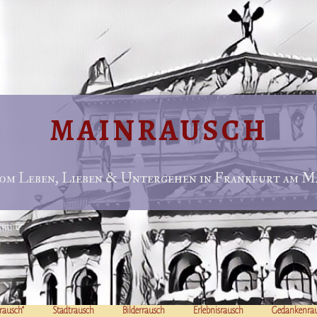
MAINRAUSCH
om Leben, Lieben & Untergehen in Frankfurt am Ma
rausch“
Stadtrausch
Bilderrausch
Erlebnisrausch
Gedankenra