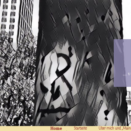
… v
Home
Skip to content
Startseite
Über mich und „Main