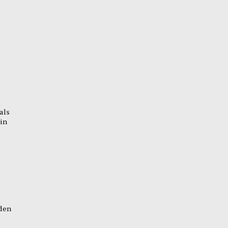
als
in
 den