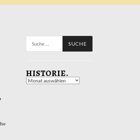
Suche
nach:
HISTORIE.
Historie.
e
ihe