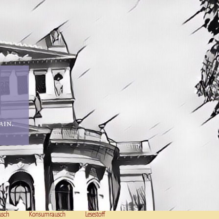
in.
usch
Konsumrausch
Lesestoff