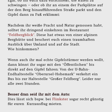
Egal, ob ihr euch dazu entschließt, die Kufen zu
schwingen – oder ob ihr an einem der Parkplätze auf
der den Berg hinaufführenden Straße parkt und den
Gipfel dann zu Fuß erklimmt:
Nachdem ihr weiße Pracht und Natur genossen habt,
solltet ihr dringend einkehren im Restaurant
“Feldbergblick”
. Diese hat etwas von einer alpinen
Berghütte und beschert euch einen traumhaften
Ausblick über Umland und auf die Stadt.
Wie hinkommen?
Wenn auch ihr mal echte Gipfelstürmer werden wollt,
dann könnt ihr sogar mit den “Öffentlichen” bis
direkt auf den Gipfel fahren: Von der U-Bahn-
Endhaltestelle “Oberursel-Hohemark” verkehrt ein
Bus bis zur Haltestelle “Großer Feldberg”. Leider nur
alle zwei Stunden.
Besser dran seid ihr mit dem Auto:
Dies lässt sich bspw. bei
Flinkster
sogar recht günstig
für euren Kurzausflug mieten.