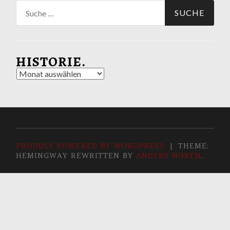
Suche
nach:
HISTORIE.
Historie.
PROUDLY POWERED BY WORDPRESS
|
THEME:
HEMINGWAY REWRITTEN BY
ANDERS NORÉN
.