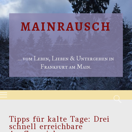
MAINRAUSCH
… vom Leben, Lieben & Untergehen in
Frankfurt am Main.
Menu
S
Skip to content
Tipps für kalte Tage: Drei
schnell erreichbare