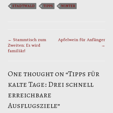
STADTWALD
TIPPS
WINTER
Post
navigation
←
Stammtisch zum
Apfelwein für Anfänger
Zweiten: Es wird
→
familiär!
One thought on “
Tipps für
kalte Tage: Drei schnell
erreichbare
Ausflugsziele
”