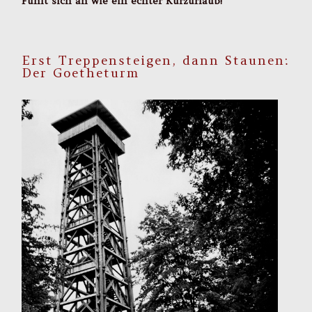
Fühlt sich an wie ein echter Kurzurlaub!
Erst Treppensteigen, dann Staunen:
Der Goetheturm