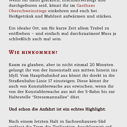
durchgefroren seid, könnt ihr im
Gasthaus
Oberschweinstiege
einkehren und euch bei
Heißgetränk und Mahlzeit aufwärmen und stärken.
Ein idealer Ort, um für kurze Zeit allem Trubel zu
entfliehen – und einfach mal durchzuatmen! Muss ja
schließlich auch mal sein.
Wie hinkommen?
Kaum zu glauben, aber in nicht einmal 20 Minuten
gelangt ihr von der Innenstadt aus mitten hinein ins
Idyll. Vom Hauptbahnhof aus könnt ihr direkt in die
Straßenbahn-Linie 17 einsteigen. Diese könnt ihr
auch von Konstablerwache aus erwischen, wenn ihr
von der Konstablerwache aus mit der S-Bahn bis zur
Haltestelle “Stresemannallee” düst.
Und schon die Anfahrt ist ein echtes Highlight:
Nach einem letzten Halt in Sachsenhausen-Süd
verlässt die Tram die Zivilisation, beschleunigt auf