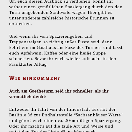
Um euch diesen Ausblick zu verdienen, könnt ihr
vorher einen gemütlichen Spaziergang durch den den
Turm umgebenden Stadtwald wagen. Hier gibt es
unter anderem zahlreiche historische Brunnen zu
entdecken.
Und wenn ihr vom Spazierengehen und
Treppensteigen so richtig außer Puste seid, dann
kehrt ein im Gasthaus am Fuße des Turmes, und lasst
euch Apfelwein, Kaffee oder eine heiße Suppe
schmecken. Bevor ihr euch wieder aufmacht in den
Frankfurter Alltag.
Wie hinkommen?
Auch am Goetheturm seid ihr schneller, als ihr
vermutlich denkt
:
Entweder ihr fahrt von der Innenstadt aus mit der
Buslinie 36 zur Endhaltestelle “Sachsenhäuser Warte”
und gönnt euch einen ca. 20-minütigen Spaziergang.
Oder ihr macht’s auf die faule Art und Weise und
nutzt den Bus der Linie 48, welcher euch