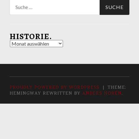
Suche
nach:
HISTORIE.
Historie.
PROUDLY POWERED BY WORDPRESS
|
THEME:
HEMINGWAY REWRITTEN BY
ANDERS NORÉN
.