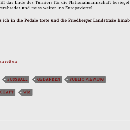
ff das Ende des Turniers für die Nationalmannschaft besiegel
verabredet und muss weiter ins Europaviertel.
s ich in die Pedale trete und die Friedberger Landstraße hinab
enießen
FUSSBALL
GEDANKEN
PUBLIC VIEWING
SCHAFT
WM