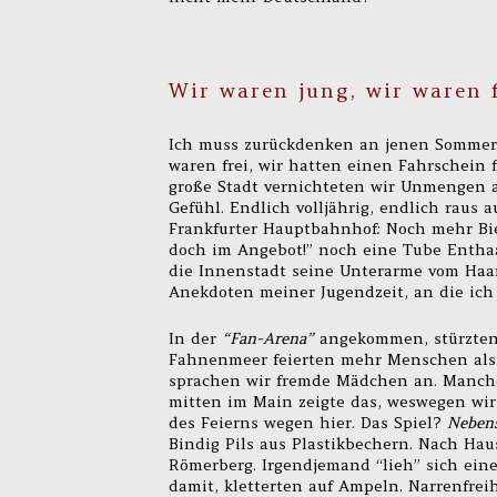
Wir waren jung, wir waren
Ich muss zurückdenken an jenen Sommer 
waren frei, wir hatten einen Fahrschein 
große Stadt vernichteten wir Unmengen a
Gefühl. Endlich volljährig, endlich raus 
Frankfurter Hauptbahnhof: Noch mehr Bi
doch im Angebot!” noch eine Tube Entha
die Innenstadt seine Unterarme vom Haarw
Anekdoten meiner Jugendzeit, an die ic
In der
“Fan-Arena”
angekommen, stürzten 
Fahnenmeer feierten mehr Menschen als 
sprachen wir fremde Mädchen an. Manche
mitten im Main zeigte das, weswegen wir 
des Feierns wegen hier. Das Spiel?
Nebens
Bindig Pils aus Plastikbechern. Nach Hau
Römerberg. Irgendjemand “lieh” sich ei
damit, kletterten auf Ampeln. Narrenfre