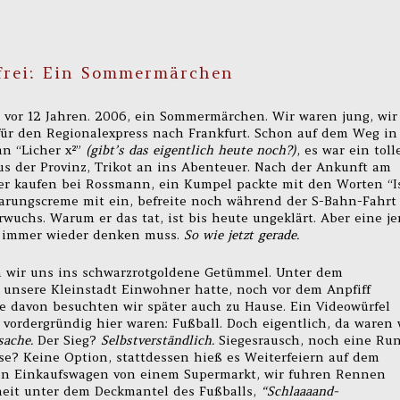
 frei: Ein Sommermärchen
vor 12 Jahren. 2006, ein Sommermärchen. Wir waren jung, wir
für den Regionalexpress nach Frankfurt. Schon auf dem Weg in
n “Licher x²”
(gibt’s das eigentlich heute noch?)
, es war ein toll
aus der Provinz, Trikot an ins Abenteuer. Nach der Ankunft am
er kaufen bei Rossmann, ein Kumpel packte mit den Worten “I
arungscreme mit ein, befreite noch während der S-Bahn-Fahrt
uchs. Warum er das tat, ist bis heute ungeklärt. Aber eine je
h immer wieder denken muss.
So wie jetzt gerade.
wir uns ins schwarzrotgoldene Getümmel. Unter dem
unsere Kleinstadt Einwohner hatte, noch vor dem Anpfiff
 davon besuchten wir später auch zu Hause. Ein Videowürfel
vordergründig hier waren: Fußball. Doch eigentlich, da waren 
ache.
Der Sieg?
Selbstverständlich.
Siegesrausch, noch eine Ru
se? Keine Option, stattdessen hieß es Weiterfeiern auf dem
nen Einkaufswagen von einem Supermarkt, wir fuhren Rennen
iheit unter dem Deckmantel des Fußballs,
“Schlaaaand-