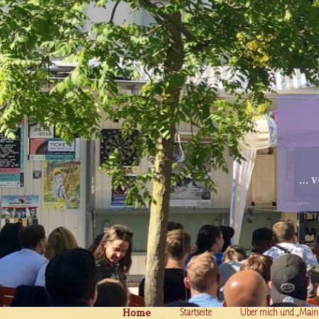
… v
Home
Skip to content
Startseite
Über mich und „Main