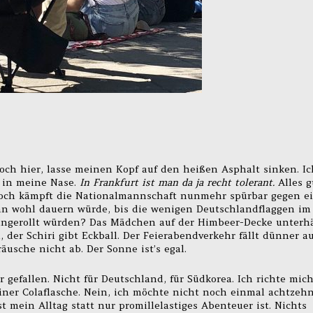
och hier, lasse meinen Kopf auf den heißen Asphalt sinken. Ic
t in meine Nase.
In Frankfurt ist man da ja recht tolerant.
Alles g
doch kämpft die Nationalmannschaft nunmehr spürbar gegen e
nn wohl dauern würde, bis die wenigen Deutschlandflaggen im
eingerollt würden? Das Mädchen auf der Himbeer-Decke unterhä
 der Schiri gibt Eckball. Der Feierabendverkehr fällt dünner a
usche nicht ab. Der Sonne ist’s egal.
r gefallen. Nicht für Deutschland, für Südkorea. Ich richte mic
ner Colaflasche. Nein, ich möchte nicht noch einmal achtzeh
gst mein Alltag statt nur promillelastiges Abenteuer ist. Nichts