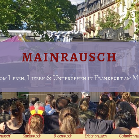
MAINRAUSCH
om Leben, Lieben & Untergehen in Frankfurt am Ma
rausch“
Stadtrausch
Bilderrausch
Erlebnisrausch
Gedankenra