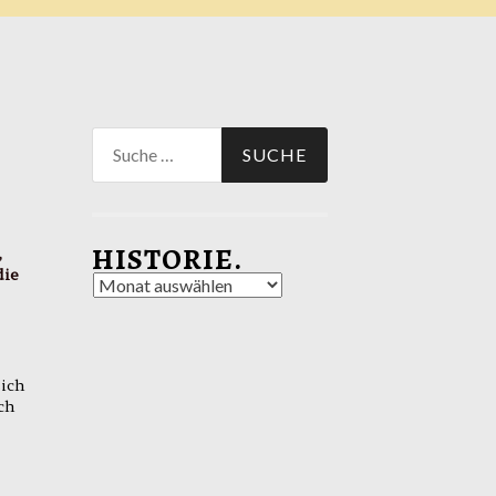
Suche
nach:
HISTORIE.
,
die
Historie.
sich
ch