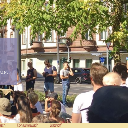
in.
usch
Konsumrausch
Lesestoff