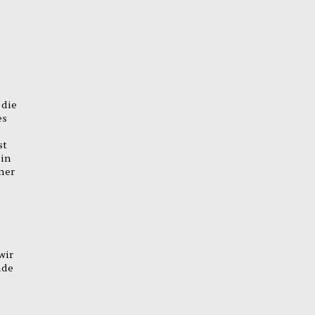
 die
es
st
 in
ner
wir
nde