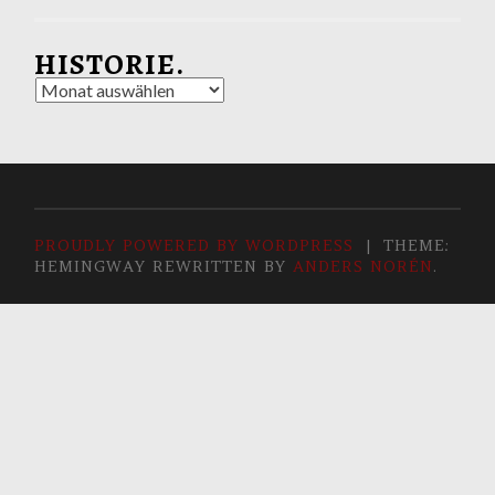
HISTORIE.
Historie.
PROUDLY POWERED BY WORDPRESS
|
THEME:
HEMINGWAY REWRITTEN BY
ANDERS NORÉN
.