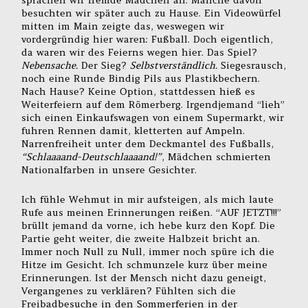
besuchten wir später auch zu Hause. Ein Videowürfel
mitten im Main zeigte das, weswegen wir
vordergründig hier waren: Fußball. Doch eigentlich,
da waren wir des Feierns wegen hier. Das Spiel?
Nebensache.
Der Sieg?
Selbstverständlich.
Siegesrausch,
noch eine Runde Bindig Pils aus Plastikbechern.
Nach Hause? Keine Option, stattdessen hieß es
Weiterfeiern auf dem Römerberg. Irgendjemand “lieh”
sich einen Einkaufswagen von einem Supermarkt, wir
fuhren Rennen damit, kletterten auf Ampeln.
Narrenfreiheit unter dem Deckmantel des Fußballs,
“Schlaaaand-Deutschlaaaand!”
, Mädchen schmierten
Nationalfarben in unsere Gesichter.
Ich fühle Wehmut in mir aufsteigen, als mich laute
Rufe aus meinen Erinnerungen reißen. “AUF JETZT!!!”
brüllt jemand da vorne, ich hebe kurz den Kopf. Die
Partie geht weiter, die zweite Halbzeit bricht an.
Immer noch Null zu Null, immer noch spüre ich die
Hitze im Gesicht. Ich schmunzele kurz über meine
Erinnerungen. Ist der Mensch nicht dazu geneigt,
Vergangenes zu verklären? Fühlten sich die
Freibadbesuche in den Sommerferien in der