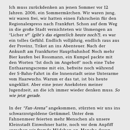
Ich muss zurückdenken an jenen Sommer vor 12
Jahren. 2006, ein Sommermärchen. Wir waren jung,
wir waren frei, wir hatten einen Fahrschein für den
Regionalexpress nach Frankfurt. Schon auf dem Weg
in die große Stadt vernichteten wir Unmengen an
“Licher x²”
(gibt’s das eigentlich heute noch?)
, es war
ein tolles Gefühl. Endlich volljährig, endlich raus aus
der Provinz, Trikot an ins Abenteuer. Nach der
Ankunft am Frankfurter Hauptbahnhof: Noch mehr
Bier kaufen bei Rossmann, ein Kumpel packte mit
den Worten “Ist doch im Angebot!” noch eine Tube
Enthaarungscreme mit ein, befreite noch während
der S-Bahn-Fahrt in die Innenstadt seine Unterarme
vom Haarwuchs. Warum er das tat, ist bis heute
ungeklärt. Aber eine jener Anekdoten meiner
Jugendzeit, an die ich immer wieder denken muss.
So
wie jetzt gerade.
In der
“Fan-Arena”
angekommen, stürzten wir uns ins
schwarzrotgoldene Getümmel. Unter dem
Fahnenmeer feierten mehr Menschen als unsere
Kleinstadt Einwohner hatte, noch vor dem Anpfiff
sprachen wir fremde Mädchen an. Manche davon