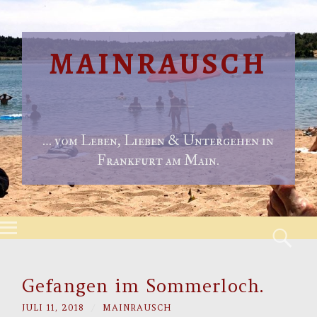
MAINRAUSCH
… vom Leben, Lieben & Untergehen in
Frankfurt am Main.
Menu
S
Skip to content
Gefangen im Sommerloch.
JULI 11, 2018
/
MAINRAUSCH