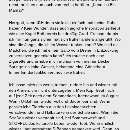
reimt, brüllt es nun auch von rechts herüber. „Kann ich Eis,
Mama?“
Herrgott, kann
ICH
denn vielleicht einfach mal meine Ruhe
haben? Kein Wunder, dass auch jegliche Inspiration zerfließt
wie eine Kugel Erdbeereis bei dreißig Grad. Freibad, da bin
ich mir nun ganz sicher, hat sich früher anders angefühlt. Wo
sind die Jungs, die ich im Wasser tunken kann? Wo sind die
Mädchen, die ich mit einem Salto vom Dreier in Entzückung
zu versetzen gedenken kann?
Ich rauche noch eine
Zigarette und erhebe mich mühsam von meiner Decke.
Springe ins kalte Wasser, bekomme eine Gänsehaut.
Immerhin die funktioniert noch wie früher.
Ich lasse mich ein wenig treiben, rudere hin und wieder mit
den Armen, um nicht unterzugehen. Mein Kopf freut mich
auf jene Zeit nach dem Sommerloch, irgendwann im August.
Wenn U-Bahnen wieder voll und Bäder leer sind. Wenn
possierliche Tierchen aus den Lokalnachrichten
verschwunden und Halbstarke in der Schule sind. Wenn die
Straßen wieder verstopft sind, bei Sommerwerft und
STOFFEL das kulturelle Leben wieder tobt. Wenn endlich
wieder über verspätete S-Bahnen gemeckert wird. Dann, so