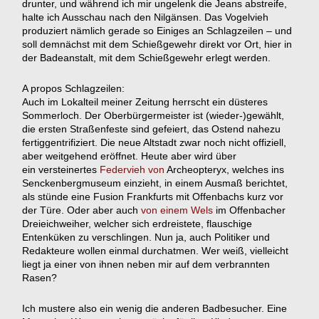
drunter, und während ich mir ungelenk die Jeans abstreife,
halte ich Ausschau nach den Nilgänsen. Das Vogelvieh
produziert nämlich gerade so Einiges an Schlagzeilen – und
soll demnächst mit dem Schießgewehr direkt vor Ort, hier in
der Badeanstalt, mit dem Schießgewehr erlegt werden.
A propos Schlagzeilen:
Auch im Lokalteil meiner Zeitung herrscht ein düsteres
Sommerloch. Der Oberbürgermeister ist (wieder-)gewählt,
die ersten Straßenfeste sind gefeiert, das Ostend nahezu
fertiggentrifiziert. Die neue Altstadt zwar noch nicht offiziell,
aber weitgehend eröffnet. Heute aber wird über
ein versteinertes
Federvieh von
Archeopteryx, welches ins
Senckenbergmuseum einzieht, in einem Ausmaß berichtet,
als stünde eine Fusion Frankfurts mit Offenbachs kurz vor
der Türe. Oder aber auch
von einem Wels
im Offenbacher
Dreieichweiher, welcher sich erdreistete, flauschige
Entenküken zu verschlingen. Nun ja, auch Politiker und
Redakteure wollen einmal durchatmen. Wer weiß, vielleicht
liegt ja einer von ihnen neben mir auf dem verbrannten
Rasen?
Ich mustere also ein wenig die anderen Badbesucher. Eine