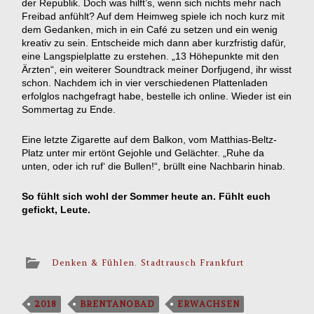
der Republik. Doch was hilft’s, wenn sich nichts mehr nach
Freibad anfühlt? Auf dem Heimweg spiele ich noch kurz mit
dem Gedanken, mich in ein Café zu setzen und ein wenig
kreativ zu sein. Entscheide mich dann aber kurzfristig dafür,
eine Langspielplatte zu erstehen. „13 Höhepunkte mit den
Ärzten“, ein weiterer Soundtrack meiner Dorfjugend, ihr wisst
schon. Nachdem ich in vier verschiedenen Plattenladen
erfolglos nachgefragt habe, bestelle ich online. Wieder ist ein
Sommertag zu Ende.
Eine letzte Zigarette auf dem Balkon, vom Matthias-Beltz-
Platz unter mir ertönt Gejohle und Gelächter. „Ruhe da
unten, oder ich ruf‘ die Bullen!“, brüllt eine Nachbarin hinab.
So fühlt sich wohl der Sommer heute an. Fühlt euch
gefickt, Leute.
Denken & Fühlen
,
Stadtrausch Frankfurt
2018
BRENTANOBAD
ERWACHSEN