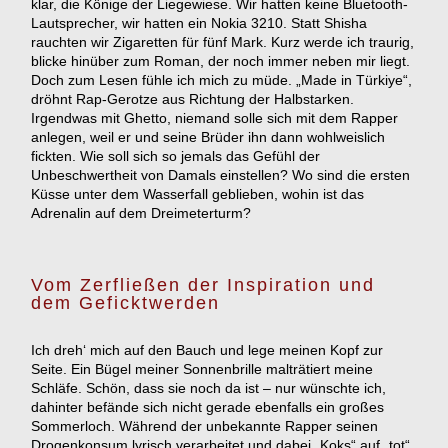
klar, die Könige der Liegewiese. Wir hatten keine Bluetooth-
Lautsprecher, wir hatten ein Nokia 3210. Statt Shisha
rauchten wir Zigaretten für fünf Mark. Kurz werde ich traurig,
blicke hinüber zum Roman, der noch immer neben mir liegt.
Doch zum Lesen fühle ich mich zu müde. „Made in Türkiye“,
dröhnt Rap-Gerotze aus Richtung der Halbstarken.
Irgendwas mit Ghetto, niemand solle sich mit dem Rapper
anlegen, weil er und seine Brüder ihn dann wohlweislich
fickten. Wie soll sich so jemals das Gefühl der
Unbeschwertheit von Damals einstellen? Wo sind die ersten
Küsse unter dem Wasserfall geblieben, wohin ist das
Adrenalin auf dem Dreimeterturm?
Vom Zerfließen der Inspiration und
dem Geficktwerden
Ich dreh‘ mich auf den Bauch und lege meinen Kopf zur
Seite. Ein Bügel meiner Sonnenbrille malträtiert meine
Schläfe. Schön, dass sie noch da ist – nur wünschte ich,
dahinter befände sich nicht gerade ebenfalls ein großes
Sommerloch. Während der unbekannte Rapper seinen
Drogenkonsum lyrisch verarbeitet und dabei „Koks“ auf „tot“