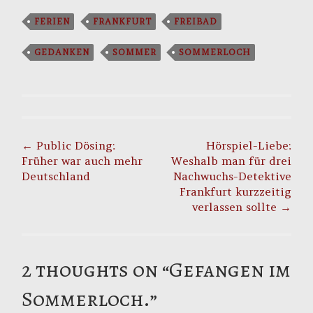
FERIEN
FRANKFURT
FREIBAD
GEDANKEN
SOMMER
SOMMERLOCH
Post
navigation
←
Public Dösing:
Hörspiel-Liebe:
Früher war auch mehr
Weshalb man für drei
Deutschland
Nachwuchs-Detektive
Frankfurt kurzzeitig
verlassen sollte
→
2 thoughts on “
Gefangen im
Sommerloch.
”