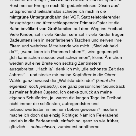
Rest meiner Energie noch für gedankenloses Dösen aus“.
Entsprechend teilnahmslos schiebe ich mich in die
mintgrüne Untergrundbahn der VGF. Statt telefonierender
Anzugträger und tütenschleppender Primark-Opfer ist die
Bahn bevölkert von Großfamilien auf dem Weg ins Freibad.
Viele Kinder, sehr viele Kinder, sehr sehr viele Kinder tragen
Badeuntensilien in neonfarbenen Taschen und nerven ihre
Eltern und wehrlose Mitreisende wie mich. „Sind wir bald
da?“, „wann kann ich Pommes haben?“, wird gequengelt.
„Ich kann schon sooooo weit schwimmen“, kleine Ärmchen
werden auf eine Breite von sechzig Zentimetern
ausgebreitet. „Hach ja“, denk ich mir, „die schönste Zeit des
Jahres!“ – und stecke mir meine Kopfhörer in die Ohren.
Wähle ganz bewusst die „Wohlstandskinder“
(kennt die
eigentlich noch jemand?)
, der ganz persönlicher Soundtrack
zu meiner frühen Jugend. Ich denke zurück an meine
eigenen Schulferien, ja, waren die langen Tage im Freibad
nicht immer die schönsten, aufregendsten und
unbeschwertesten in meinem Leben gewesen? Insofern
mache ich doch das einzig Richtige: Nämlich Feierabend
und ab in die Badeanstalt, einfach so, ganz so wie früher,
gänzlich…
unbeschwert
, zumindest annähernd.