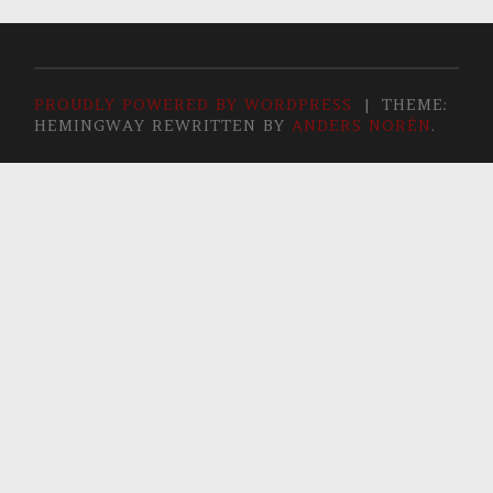
PROUDLY POWERED BY WORDPRESS
|
THEME:
HEMINGWAY REWRITTEN BY
ANDERS NORÉN
.