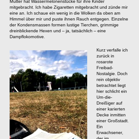
Mutter hat Wassermelonenstücke für ihre Kinder
mitgebracht. Ich habe Zigaretten mitgebracht und zünde mir
eine an. Ich schaue ein wenig in die Wolken da oben am
Himmel über mir und puste ihnen Rauch entgegen. Einzelne
der Kondensmassen formen lustige Tierchen, grimmige
dreinblickende Hexen und – ja, tatsächlich – eine
Dampflokomotive.
Kurz verfalle ich
zurück in
rosarote
Freibad-
Nostalgie. Doch
rein objektiv
betrachtet liegt
hier schlicht ein
Um-die-
Dreißiger auf
einer karierten
Decke inmitten
einer Großstadt.
Ein
Erwachsener,
der im