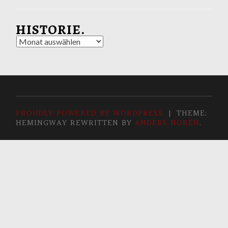
HISTORIE.
Historie.
PROUDLY POWERED BY WORDPRESS
|
THEME:
HEMINGWAY REWRITTEN BY
ANDERS NORÉN
.