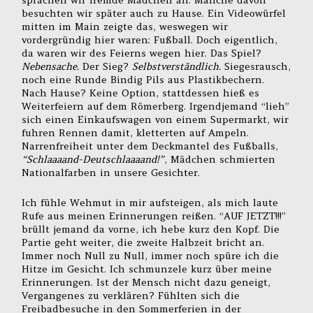
besuchten wir später auch zu Hause. Ein Videowürfel
mitten im Main zeigte das, weswegen wir
vordergründig hier waren: Fußball. Doch eigentlich,
da waren wir des Feierns wegen hier. Das Spiel?
Nebensache.
Der Sieg?
Selbstverständlich.
Siegesrausch,
noch eine Runde Bindig Pils aus Plastikbechern.
Nach Hause? Keine Option, stattdessen hieß es
Weiterfeiern auf dem Römerberg. Irgendjemand “lieh”
sich einen Einkaufswagen von einem Supermarkt, wir
fuhren Rennen damit, kletterten auf Ampeln.
Narrenfreiheit unter dem Deckmantel des Fußballs,
“Schlaaaand-Deutschlaaaand!”
, Mädchen schmierten
Nationalfarben in unsere Gesichter.
Ich fühle Wehmut in mir aufsteigen, als mich laute
Rufe aus meinen Erinnerungen reißen. “AUF JETZT!!!”
brüllt jemand da vorne, ich hebe kurz den Kopf. Die
Partie geht weiter, die zweite Halbzeit bricht an.
Immer noch Null zu Null, immer noch spüre ich die
Hitze im Gesicht. Ich schmunzele kurz über meine
Erinnerungen. Ist der Mensch nicht dazu geneigt,
Vergangenes zu verklären? Fühlten sich die
Freibadbesuche in den Sommerferien in der