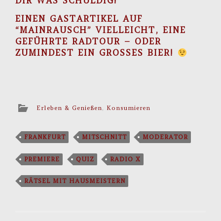
DIR WAS SCHULDIG!
EINEN GASTARTIKEL AUF
“MAINRAUSCH” VIELLEICHT, EINE
GEFÜHRTE RADTOUR – ODER
ZUMINDEST EIN GROSSES BIER!
Erleben & Genießen
,
Konsumieren
FRANKFURT
MITSCHNITT
MODERATOR
PREMIERE
QUIZ
RADIO X
RÄTSEL MIT HAUSMEISTERN