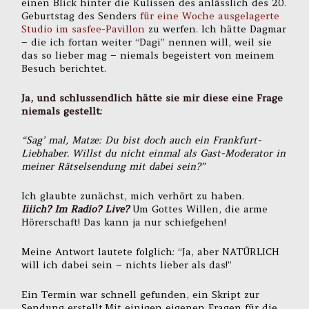
einen Blick hinter die Kulissen des anlässlich des 20.
Geburtstag des Senders
für eine Woche ausgelagerte
Studio im sasfee-Pavillon
zu werfen. Ich hätte Dagmar
– die ich fortan weiter “Dagi” nennen will, weil sie
das so lieber mag – niemals begeistert von meinem
Besuch berichtet.
Ja, und schlussendlich hätte sie mir diese eine Frage
niemals gestellt:
“Sag’ mal, Matze: Du bist doch auch ein Frankfurt-
Liebhaber. Willst du nicht einmal als Gast-Moderator in
meiner Rätselsendung mit dabei sein?”
Ich glaubte zunächst, mich verhört zu haben.
Iiiich? Im Radio? Live?
Um Gottes Willen, die arme
Hörerschaft! Das kann ja nur schiefgehen!
Meine Antwort lautete folglich: “Ja, aber NATÜRLICH
will ich dabei sein – nichts lieber als das!”
Ein Termin war schnell gefunden, ein Skript zur
Sendung erstellt.Mit einigen eigenen Fragen für die