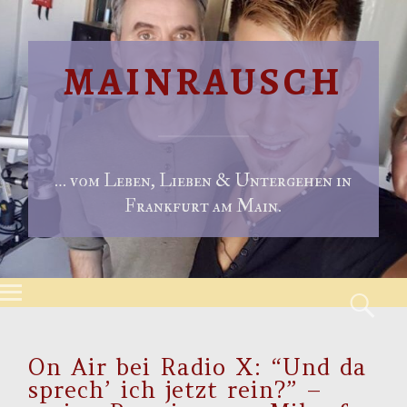
MAINRAUSCH
… vom Leben, Lieben & Untergehen in
Frankfurt am Main.
Menu
S
Skip to content
On Air bei Radio X: “Und da
sprech’ ich jetzt rein?” –