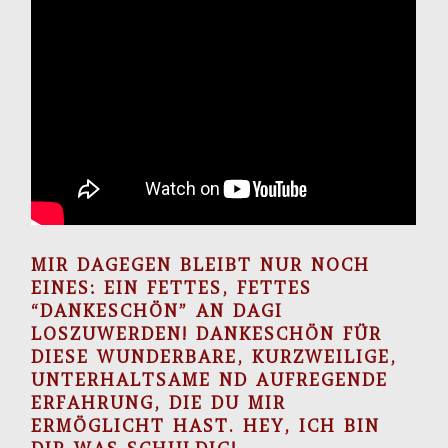
MIR DAGEGEN BLEIBT NUR NOCH
EINES: EIN FETTES, FETTES
“DANKESCHÖN” AN DAGI
LOSZUWERDEN! DANKESCHÖN FÜR
DIESE WUNDERBARE, KURZWEILIGE,
UNTERHALTSAME ND AUFREGENDE
ERFAHRUNG, DIE DU MIR
ERMÖGLICHT HAST. HEY, ICH BIN