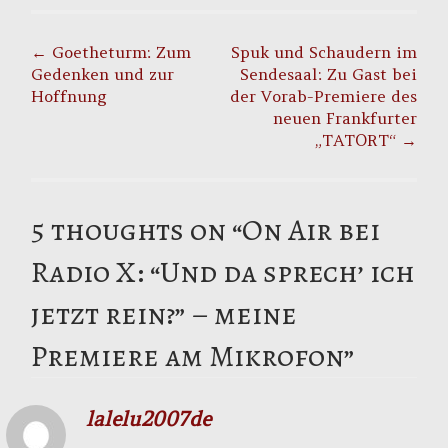
Post
navigation
←
Goetheturm: Zum
Spuk und Schaudern im
Gedenken und zur
Sendesaal: Zu Gast bei
Hoffnung
der Vorab-Premiere des
neuen Frankfurter
„TATORT“
→
5 thoughts on “
On Air bei
Radio X: “Und da sprech’ ich
jetzt rein?” – meine
Premiere am Mikrofon
”
lalelu2007de