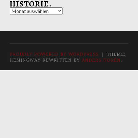
HISTORIE.
Historie.
PROUDLY POWERED BY WORDPRESS
|
THEME:
HEMINGWAY REWRITTEN BY
ANDERS NORÉN
.