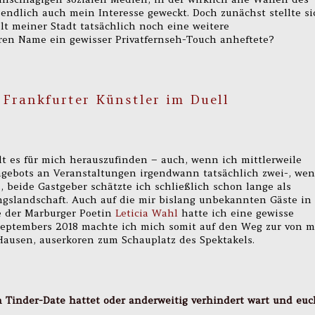
endlich auch mein Interesse geweckt. Doch zunächst stellte si
elt meiner Stadt tatsächlich noch eine weitere
ren Name ein gewisser Privatfernseh-Touch anheftete?
 Frankfurter Künstler im Duell
alt es für mich herauszufinden – auch, wenn ich mittlerweile
ngebots an Veranstaltungen irgendwann tatsächlich zwei-, we
s, beide Gastgeber schätzte ich schließlich schon lange als
ngslandschaft. Auch auf die mir bislang unbekannten Gäste in
 der Marburger Poetin
Leticia Wahl
hatte ich eine gewisse
Septembers 2018 machte ich mich somit auf den Weg zur von m
 Hausen, auserkoren zum Schauplatz des Spektakels.
in Tinder-Date hattet oder anderweitig verhindert wart und euc