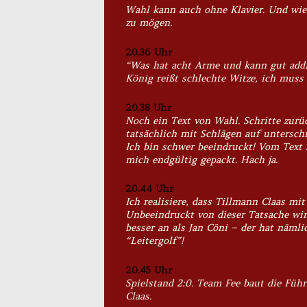
Wahl kann auch ohne Klavier. Und wie! 
zu mögen.
20.36 Uhr
“Was hat acht Arme und kann gut addi
König reißt schlechte Witze, ich muss 
20.38 Uhr
Noch ein Text von Wahl. Schritte zurüc
tatsächlich mit Schlägen auf unterschi
Ich bin schwer beeindruckt! Vom Text s
mich endgültig gepackt. Hach ja.
20.44 Uhr
Ich realisiere, dass Tillmann Claas 
Unbeeindruckt von dieser Tatsache wirf
besser an als Jan Cöni – der hat näml
“Leitergolf”!
20.45 Uhr
Spielstand 2:0. Team Fee baut die Füh
Claas.