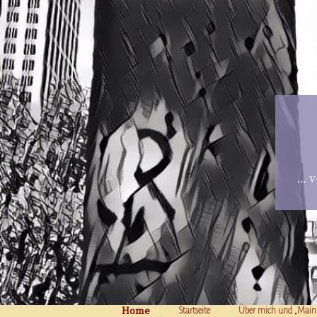
… v
Home
Skip to content
Startseite
Über mich und „Main