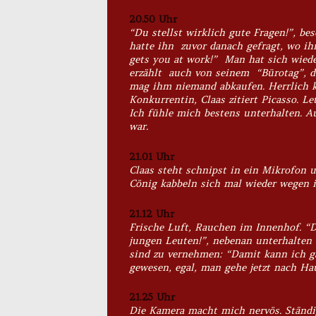
20.50 Uhr
“Du stellst wirklich gute Fragen!”, be
hatte ihn zuvor danach gefragt, wo ihn 
gets you at work!” Man hat sich wiede
erzählt auch von seinem “Bürotag”, de
mag ihm niemand abkaufen. Herrlich k
Konkurrentin, Claas zitiert Picasso. L
Ich fühle mich bestens unterhalten. A
war.
21.01 Uhr
Claas steht schnipst in ein Mikrofon 
Cönig kabbeln sich mal wieder wegen i
21.12 Uhr
Frische Luft, Rauchen im Innenhof. “D
jungen Leuten!”, nebenan unterhalten
sind zu vernehmen: “Damit kann ich g
gewesen, egal, man gehe jetzt nach Hau
21.25 Uhr
Die Kamera macht mich nervös. Ständi