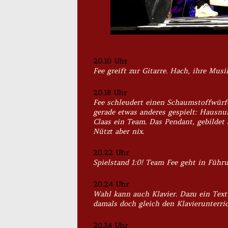
20.10 Uhr
Fee greift zur Gitarre. Hach, ihre Mu
20.18 Uhr
Fee schleudert einen Schaumstoffwürfe
gerade etwas anderes gespielt: Hausn
Claas ein Team. Das Pendant, gebildet 
Nützt aber nix.
20.22 Uhr
Spielstand 1:0! Team Fee geht in Führu
20.24 Uhr
Wahl kann auch Klavier. Dazu ein Text
damals doch gleich den Klavierunterric
20.34 Uhr