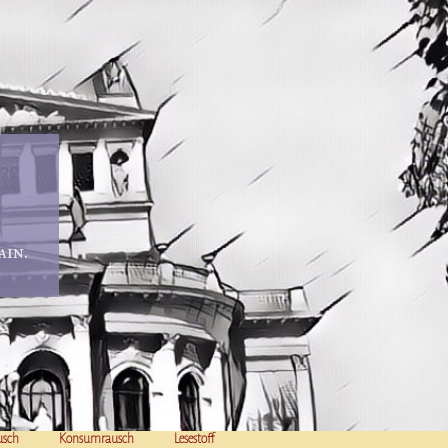
in.
usch
Konsumrausch
Lesestoff