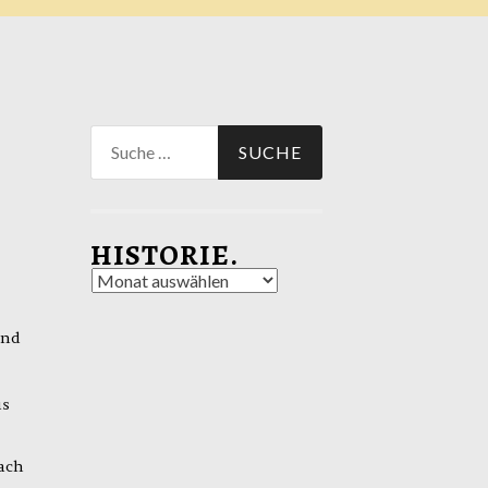
Suche
nach:
HISTORIE.
Historie.
und
us
ach