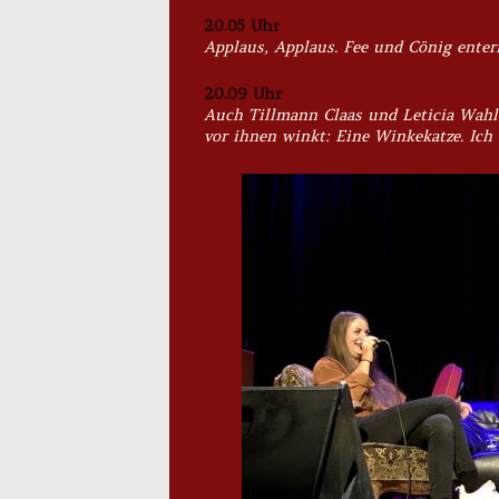
20.05 Uhr
Applaus, Applaus. Fee und Cönig enter
20.09 Uhr
Auch Tillmann Claas und Leticia Wahl
vor ihnen winkt: Eine Winkekatze. Ich