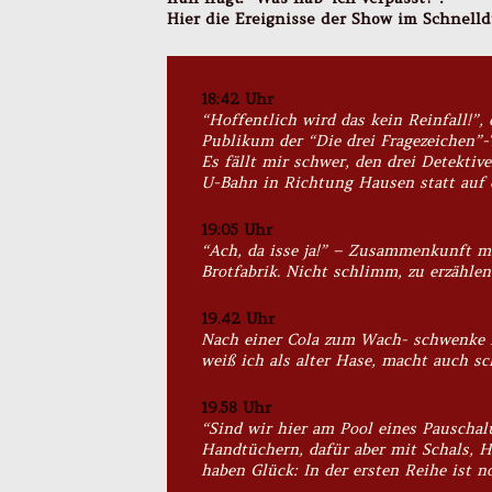
Hier die Ereignisse der Show im Schnelld
18:42 Uhr
“Hoffentlich wird das kein Reinfall!”,
Publikum der “Die drei Fragezeichen”-
Es fällt mir schwer, den drei Detektiv
U-Bahn in Richtung Hausen statt auf d
19:05 Uhr
“Ach, da isse ja!” – Zusammenkunft mi
Brotfabrik. Nicht schlimm, zu erzähle
19.42 Uhr
Nach einer Cola zum Wach- schwenke 
weiß ich als alter Hase, macht auch sc
19.58 Uhr
“Sind wir hier am Pool eines Pauschal
Handtüchern, dafür aber mit Schals, H
haben Glück: In der ersten Reihe ist no