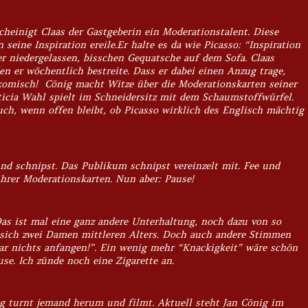
scheinigt Claas der Gastgeberin ein Moderationstalent. Diese
seine Inspiration ereile.Er halte es da wie Picasso: “Inspiration
r niedergelassen, bisschen Gequatsche auf dem Sofa. Claas
n er wöchentlich bestreite. Dass er dabei einen Anzug trage,
omisch! Cönig macht Witze über die Moderationskarten seiner
eticia Wahl spielt im Schneidersitz mit dem Schaumstoffwürfel.
uch, wenn offen bleibt, ob Picasso wirklich des Englisch mächtig
und schnipst. Das Publikum schnipst vereinzelt mit. Fee und
hrer Moderationskarten. Nun aber: Pause!
as ist mal eine ganz andere Unterhaltung, noch dazu von so
 sich zwei Damen mittleren Alters. Doch auch andere Stimmen
ar nichts anfangen!”. Ein wenig mehr “Knackigkeit” wäre schön
se. Ich zünde noch eine Zigarette an.
g turnt jemand herum und filmt. Aktuell steht Jan Cönig im