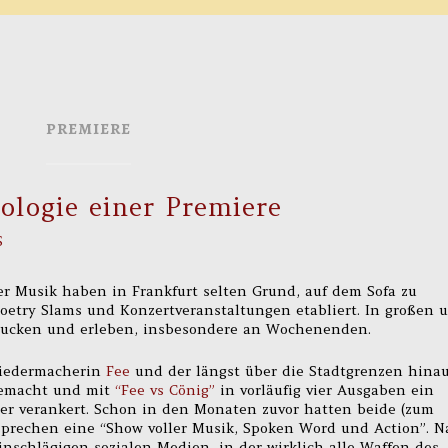
PREMIERE
ologie einer Premiere
S
r Musik haben in Frankfurt selten Grund, auf dem Sofa zu
Poetry Slams und Konzertveranstaltungen etabliert. In großen 
gucken und erleben, insbesondere an Wochenenden.
Liedermacherin
Fee
und der längst über die Stadtgrenzen hina
emacht und mit
“Fee vs Cönig”
in vorläufig vier Ausgaben ein
er verankert. Schon in den Monaten zuvor hatten beide (zum
sprechen eine “Show voller Musik, Spoken Word und Action”. N
nschlägigen sozialen Medien, in der wirklich alle Waffen des