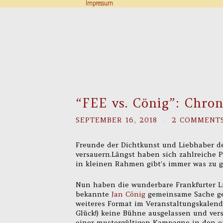
Impressum
“FEE vs. Cönig”: Chron
SEPTEMBER 16, 2018
/
2 COMMENT
Freunde der Dichtkunst und Liebhaber de
versauern.Längst haben sich zahlreiche 
in kleinen Rahmen gibt’s immer was zu 
Nun haben die wunderbare Frankfurter 
bekannte
Jan Cönig
gemeinsame Sache g
weiteres Format im Veranstaltungskalend
Glück!) keine Bühne ausgelassen und ver
einer mustergültigen Kampagne in den ei