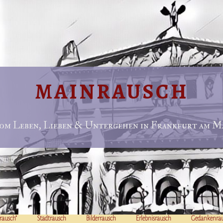
MAINRAUSCH
om Leben, Lieben & Untergehen in Frankfurt am Ma
rausch“
Stadtrausch
Bilderrausch
Erlebnisrausch
Gedankenra