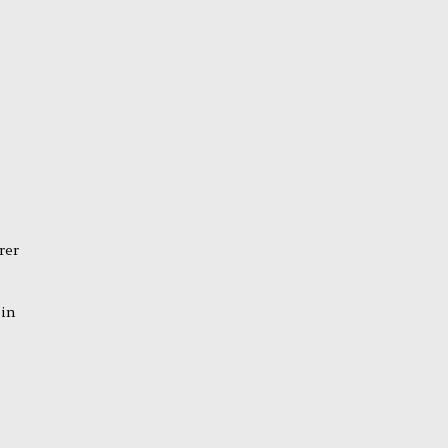
rer
bin