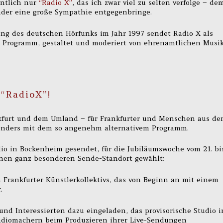
entlich nur
“Radio X”
, das ich zwar viel zu selten verfolge – de
ender eine große Sympathie entgegenbringe.
rung des deutschen Hörfunks im Jahr 1997 sendet Radio X als
s Programm, gestaltet und moderiert von ehrenamtlichen Musi
 “RadioX”!
furt und dem Umland – für Frankfurter und Menschen aus d
enders mit dem so angenehm alternativem Programm.
io in Bockenheim gesendet, für die Jubiläumswoche vom 21. bi
inen ganz besonderen Sende-Standort gewählt:
Frankfurter Künstlerkollektivs, das von Beginn an mit einem
.
nd Interessierten dazu eingeladen, das provisorische Studio i
adiomachern beim Produzieren ihrer Live-Sendungen