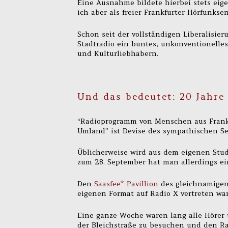
Eine Ausnahme bildete hierbei stets eig
ich aber als freier Frankfurter Hörfunks
Schon seit der vollständigen Liberalisie
Stadtradio ein buntes, unkonventionelle
und Kulturliebhabern.
Und das bedeutet: 20 Jahre
“Radioprogramm von Menschen aus Frank
Umland” ist Devise des sympathischen S
Üblicherweise wird aus dem eigenen Stud
zum 28. September hat man allerdings e
Den
Saasfee*-Pavillion
des gleichnamigen 
eigenen Format auf Radio X vertreten war
Eine ganze Woche waren lang alle Hörer u
der Bleichstraße zu besuchen und den R