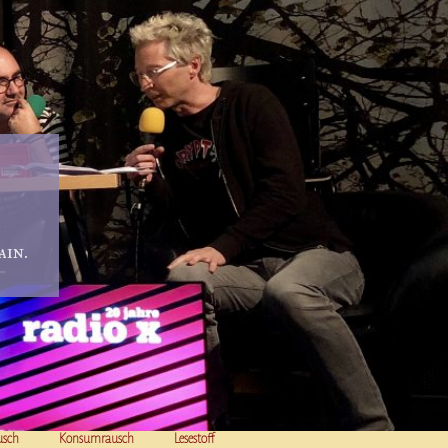
in.
usch
Konsumrausch
Lesestoff