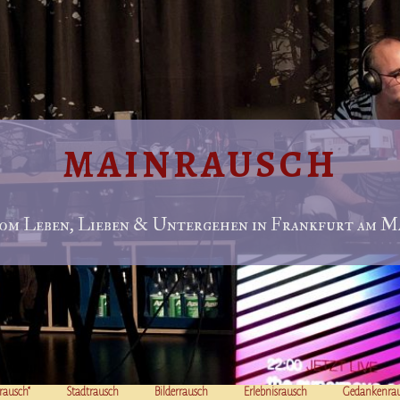
MAINRAUSCH
om Leben, Lieben & Untergehen in Frankfurt am Ma
rausch“
Stadtrausch
Bilderrausch
Erlebnisrausch
Gedankenra