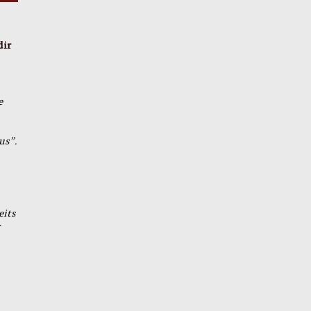
dir
e
us”.
eits