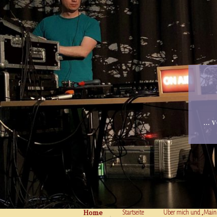
… v
Home
Skip to content
Startseite
Über mich und „Main