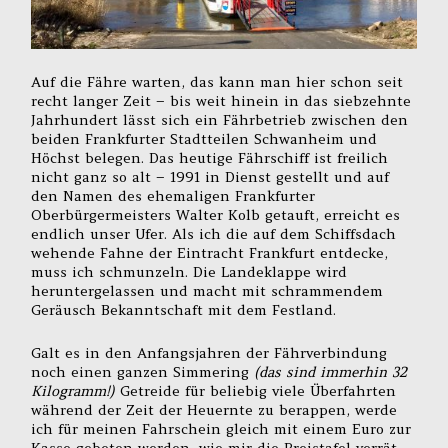
Auf die Fähre warten, das kann man hier schon seit
recht langer Zeit – bis weit hinein in das siebzehnte
Jahrhundert lässt sich ein Fährbetrieb zwischen den
beiden Frankfurter Stadtteilen Schwanheim und
Höchst belegen. Das heutige Fährschiff ist freilich
nicht ganz so alt – 1991 in Dienst gestellt und auf
den Namen des ehemaligen Frankfurter
Oberbürgermeisters Walter Kolb getauft, erreicht es
endlich unser Ufer. Als ich die auf dem Schiffsdach
wehende Fahne der Eintracht Frankfurt entdecke,
muss ich schmunzeln. Die Landeklappe wird
heruntergelassen und macht mit schrammendem
Geräusch Bekanntschaft mit dem Festland.
Galt es in den Anfangsjahren der Fährverbindung
noch einen ganzen Simmering
(das sind immerhin 32
Kilogramm!)
Getreide für beliebig viele Überfahrten
während der Zeit der Heuernte zu berappen, werde
ich für meinen Fahrschein gleich mit einem Euro zur
Kasse gebeten werden, wie mir die Preistafel verrät.