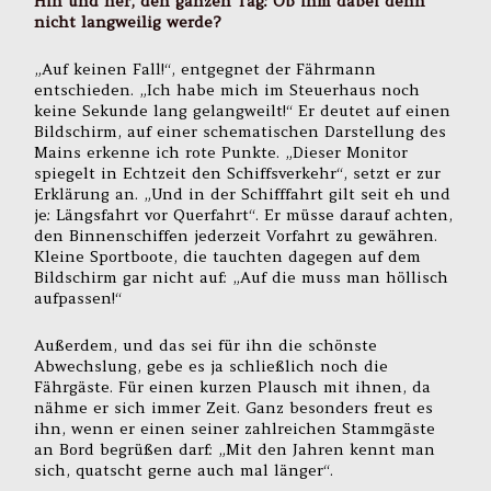
Hin und her, den ganzen Tag: Ob ihm dabei denn
nicht langweilig werde?
„Auf keinen Fall!“, entgegnet der Fährmann
entschieden. „Ich habe mich im Steuerhaus noch
keine Sekunde lang gelangweilt!“ Er deutet auf einen
Bildschirm, auf einer schematischen Darstellung des
Mains erkenne ich rote Punkte. „Dieser Monitor
spiegelt in Echtzeit den Schiffsverkehr“, setzt er zur
Erklärung an. „Und in der Schifffahrt gilt seit eh und
je: Längsfahrt vor Querfahrt“. Er müsse darauf achten,
den Binnenschiffen jederzeit Vorfahrt zu gewähren.
Kleine Sportboote, die tauchten dagegen auf dem
Bildschirm gar nicht auf: „Auf die muss man höllisch
aufpassen!“
Außerdem, und das sei für ihn die schönste
Abwechslung, gebe es ja schließlich noch die
Fährgäste. Für einen kurzen Plausch mit ihnen, da
nähme er sich immer Zeit. Ganz besonders freut es
ihn, wenn er einen seiner zahlreichen Stammgäste
an Bord begrüßen darf: „Mit den Jahren kennt man
sich, quatscht gerne auch mal länger“.