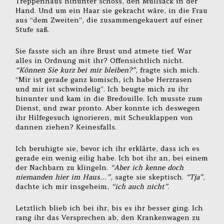
Treppenhaus hinunter schoss, den Müllsack in der
Hand. Und um ein Haar sie gekracht wäre, in die Frau
aus “dem Zweiten”, die zusammengekauert auf einer
Stufe saß.
Sie fasste sich an ihre Brust und atmete tief. War
alles in Ordnung mit ihr? Offensichtlich nicht.
“Können Sie kurz bei mir bleiben?”
, fragte sich mich.
“Mir ist gerade ganz komisch, ich habe Herzrasen
und mir ist schwindelig”. Ich beugte mich zu ihr
hinunter und kam in die Bredouille. Ich musste zum
Dienst, und zwar pronto. Aber konnte ich deswegen
ihr Hilfegesuch ignorieren, mit Scheuklappen von
dannen ziehen? Keinesfalls.
Ich beruhigte sie, bevor ich ihr erklärte, dass ich es
gerade ein wenig eilig habe. Ich bot ihr an, bei einem
der Nachbarn zu klingeln.
“Aber ich kenne doch
niemanden hier im Haus…”
, sagte sie skeptisch.
“Tja”
,
dachte ich mir insgeheim,
“ich auch nicht”
.
Letztlich blieb ich bei ihr, bis es ihr besser ging. Ich
rang ihr das Versprechen ab, den Krankenwagen zu