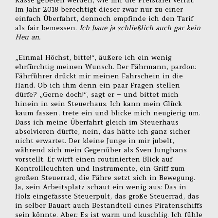
Im Jahr 2018 berechtigt dieser zwar nur zu einer
einfach Überfahrt, dennoch empfinde ich den Tarif
als fair bemessen.
Ich baue ja schließlich auch gar kein
Heu an.
„Einmal Höchst, bitte!“, äußere ich ein wenig
ehrfürchtig meinen Wunsch. Der Fährmann, pardon:
Fährführer drückt mir meinen Fahrschein in die
Hand. Ob ich ihm denn ein paar Fragen stellen
dürfe? „Gerne doch!“, sagt er – und bittet mich
hinein in sein Steuerhaus. Ich kann mein Glück
kaum fassen, trete ein und blicke mich neugierig um.
Dass ich meine Überfahrt gleich im Steuerhaus
absolvieren dürfte, nein, das hätte ich ganz sicher
nicht erwartet. Der kleine Junge in mir jubelt,
während sich mein Gegenüber als Sven Junghans
vorstellt. Er wirft einen routinierten Blick auf
Kontrollleuchten und Instrumente, ein Griff zum
großen Steuerrad, die Fähre setzt sich in Bewegung.
Ja, sein Arbeitsplatz schaut ein wenig aus: Das in
Holz eingefasste Steuerpult, das große Steuerrad, das
in selber Bauart auch Bestandteil eines Piratenschiffs
sein könnte. Aber: Es ist warm und kuschlig. Ich fühle