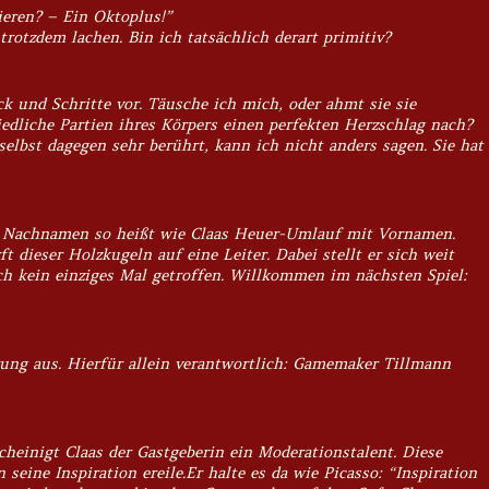
eren? – Ein Oktoplus!”
trotzdem lachen. Bin ich tatsächlich derart primitiv?
k und Schritte vor. Täusche ich mich, oder ahmt sie sie
edliche Partien ihres Körpers einen perfekten Herzschlag nach?
elbst dagegen sehr berührt, kann ich nicht anders sagen. Sie hat
mit Nachnamen so heißt wie Claas Heuer-Umlauf mit Vornamen.
t dieser Holzkugeln auf eine Leiter. Dabei stellt er sich weit
ich kein einziges Mal getroffen. Willkommen im nächsten Spiel:
rung aus. Hierfür allein verantwortlich: Gamemaker Tillmann
scheinigt Claas der Gastgeberin ein Moderationstalent. Diese
seine Inspiration ereile.Er halte es da wie Picasso: “Inspiration