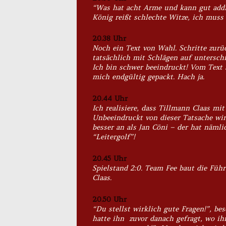
“Was hat acht Arme und kann gut addi
König reißt schlechte Witze, ich muss 
20.38 Uhr
Noch ein Text von Wahl. Schritte zurüc
tatsächlich mit Schlägen auf unterschi
Ich bin schwer beeindruckt! Vom Text s
mich endgültig gepackt. Hach ja.
20.44 Uhr
Ich realisiere, dass Tillmann Claas 
Unbeeindruckt von dieser Tatsache wirf
besser an als Jan Cöni – der hat näml
“Leitergolf”!
20.45 Uhr
Spielstand 2:0. Team Fee baut die Füh
Claas.
20.50 Uhr
“Du stellst wirklich gute Fragen!”, be
hatte ihn zuvor danach gefragt, wo ihn 