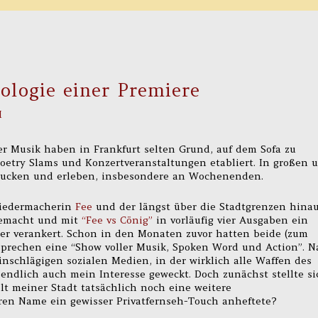
ologie einer Premiere
H
r Musik haben in Frankfurt selten Grund, auf dem Sofa zu
Poetry Slams und Konzertveranstaltungen etabliert. In großen 
gucken und erleben, insbesondere an Wochenenden.
Liedermacherin
Fee
und der längst über die Stadtgrenzen hina
emacht und mit
“Fee vs Cönig”
in vorläufig vier Ausgaben ein
er verankert. Schon in den Monaten zuvor hatten beide (zum
sprechen eine “Show voller Musik, Spoken Word und Action”. N
nschlägigen sozialen Medien, in der wirklich alle Waffen des
endlich auch mein Interesse geweckt. Doch zunächst stellte si
elt meiner Stadt tatsächlich noch eine weitere
ren Name ein gewisser Privatfernseh-Touch anheftete?