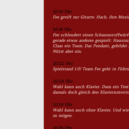
20.10 Uhr
Fee greift zur Gitarre. Hach, ihre Mu
20.18 Uhr
Fee schleudert einen Schaumstoffwürfe
gerade etwas anderes gespielt: Hausn
Claas ein Team. Das Pendant, gebildet 
Nützt aber nix.
20.22 Uhr
Spielstand 1:0! Team Fee geht in Führu
20.24 Uhr
Wahl kann auch Klavier. Dazu ein Text
damals doch gleich den Klavierunterric
20.34 Uhr
Wahl kann auch ohne Klavier. Und wie! 
zu mögen.
20.36 Uhr