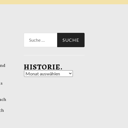
Suche
nach:
HISTORIE.
und
Historie.
us
ach
ch