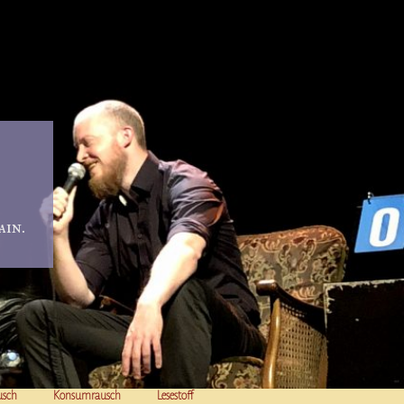
in.
usch
Konsumrausch
Lesestoff