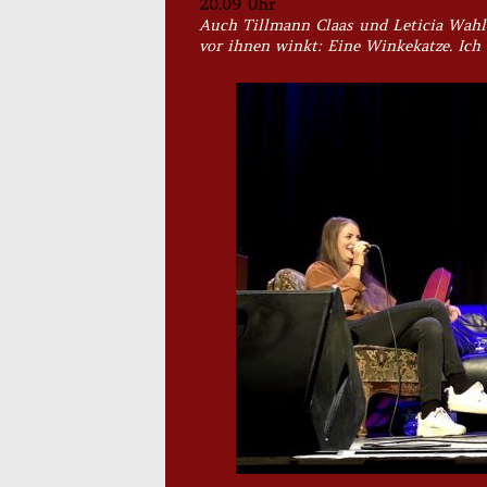
20.09 Uhr
Auch Tillmann Claas und Leticia Wahl
vor ihnen winkt: Eine Winkekatze. Ich