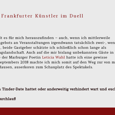
 Frankfurter Künstler im Duell
alt es für mich herauszufinden – auch, wenn ich mittlerweile
ngebots an Veranstaltungen irgendwann tatsächlich zwei-, we
s, beide Gastgeber schätzte ich schließlich schon lange als
ngslandschaft. Auch auf die mir bislang unbekannten Gäste in
 der Marburger Poetin
Leticia Wahl
hatte ich eine gewisse
Septembers 2018 machte ich mich somit auf den Weg zur von m
 Hausen, auserkoren zum Schauplatz des Spektakels.
in Tinder-Date hattet oder anderweitig verhindert wart und euc
urchlauf!