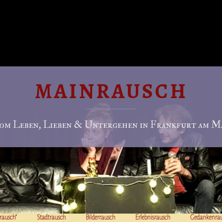
MAINRAUSCH
om Leben, Lieben & Untergehen in Frankfurt am Ma
rausch“
Stadtrausch
Bilderrausch
Erlebnisrausch
Gedankenra