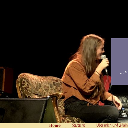
… v
Home
Skip to content
Startseite
Über mich und „Main