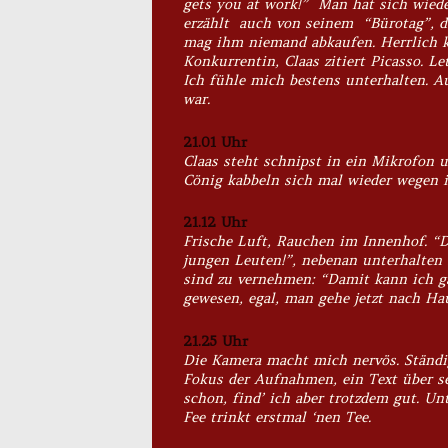
gets you at work!” Man hat sich wiede
erzählt auch von seinem “Bürotag”, de
mag ihm niemand abkaufen. Herrlich k
Konkurrentin, Claas zitiert Picasso. L
Ich fühle mich bestens unterhalten. A
war.
21.01 Uhr
Claas steht schnipst in ein Mikrofon 
Cönig kabbeln sich mal wieder wegen i
21.12 Uhr
Frische Luft, Rauchen im Innenhof. “D
jungen Leuten!”, nebenan unterhalten
sind zu vernehmen: “Damit kann ich g
gewesen, egal, man gehe jetzt nach Hau
21.25 Uhr
Die Kamera macht mich nervös. Ständi
Fokus der Aufnahmen, ein Text über se
schon, find’ ich aber trotzdem gut. Un
Fee trinkt erstmal ‘nen Tee.