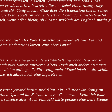
r niedergelassen, bisschen Gequatsche auf dem Sofa. Claas
n er wöchentlich bestreite. Dass er dabei einen Anzug trage,
omisch! Cönig macht Witze über die Moderationskarten seiner
eticia Wahl spielt im Schneidersitz mit dem Schaumstoffwürfel.
uch, wenn offen bleibt, ob Picasso wirklich des Englisch mächtig
und schnipst. Das Publikum schnipst vereinzelt mit. Fee und
hrer Moderationskarten. Nun aber: Pause!
as ist mal eine ganz andere Unterhaltung, noch dazu von so
 sich zwei Damen mittleren Alters. Doch auch andere Stimmen
ar nichts anfangen!”. Ein wenig mehr “Knackigkeit” wäre schön
se. Ich zünde noch eine Zigarette an.
g turnt jemand herum und filmt. Aktuell steht Jan Cönig im
inen Opa und die Zeitnot unserer Generation. Kenn’ ich zwar
terschreibe alles. Auch Pumuckl hätte gerade seine helle Freude: