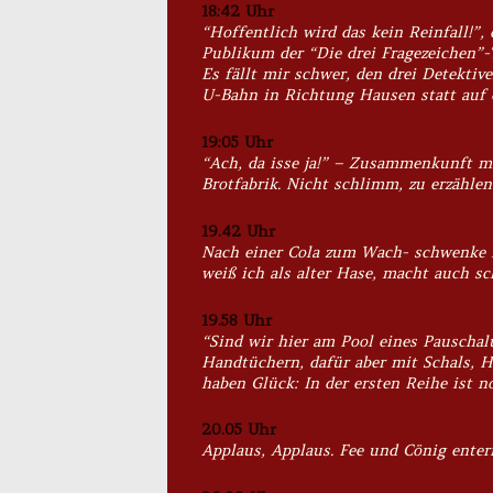
18:42 Uhr
“Hoffentlich wird das kein Reinfall!”,
Publikum der “Die drei Fragezeichen”-
Es fällt mir schwer, den drei Detektiv
U-Bahn in Richtung Hausen statt auf d
19:05 Uhr
“Ach, da isse ja!” – Zusammenkunft mi
Brotfabrik. Nicht schlimm, zu erzähle
19.42 Uhr
Nach einer Cola zum Wach- schwenke 
weiß ich als alter Hase, macht auch sc
19.58 Uhr
“Sind wir hier am Pool eines Pauschal
Handtüchern, dafür aber mit Schals, H
haben Glück: In der ersten Reihe ist no
20.05 Uhr
Applaus, Applaus. Fee und Cönig enter