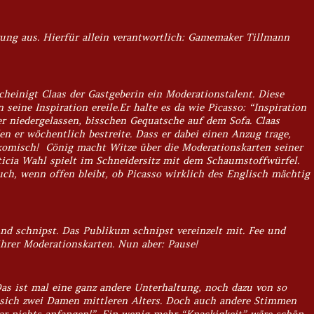
rung aus. Hierfür allein verantwortlich: Gamemaker Tillmann
scheinigt Claas der Gastgeberin ein Moderationstalent. Diese
seine Inspiration ereile.Er halte es da wie Picasso: “Inspiration
r niedergelassen, bisschen Gequatsche auf dem Sofa. Claas
n er wöchentlich bestreite. Dass er dabei einen Anzug trage,
omisch! Cönig macht Witze über die Moderationskarten seiner
eticia Wahl spielt im Schneidersitz mit dem Schaumstoffwürfel.
uch, wenn offen bleibt, ob Picasso wirklich des Englisch mächtig
und schnipst. Das Publikum schnipst vereinzelt mit. Fee und
hrer Moderationskarten. Nun aber: Pause!
as ist mal eine ganz andere Unterhaltung, noch dazu von so
 sich zwei Damen mittleren Alters. Doch auch andere Stimmen
ar nichts anfangen!”. Ein wenig mehr “Knackigkeit” wäre schön