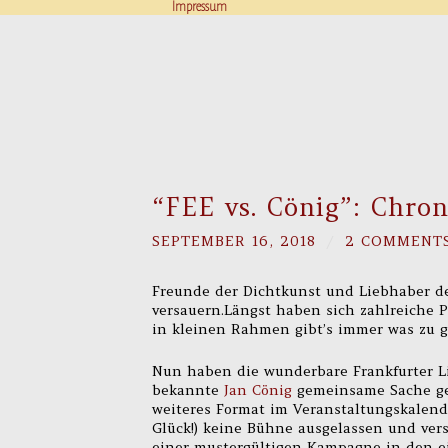
Impressum
“FEE vs. Cönig”: Chron
SEPTEMBER 16, 2018
/
2 COMMENT
Freunde der Dichtkunst und Liebhaber de
versauern.Längst haben sich zahlreiche 
in kleinen Rahmen gibt’s immer was zu 
Nun haben die wunderbare Frankfurter 
bekannte
Jan Cönig
gemeinsame Sache g
weiteres Format im Veranstaltungskalend
Glück!) keine Bühne ausgelassen und ver
einer mustergültigen Kampagne in den ei