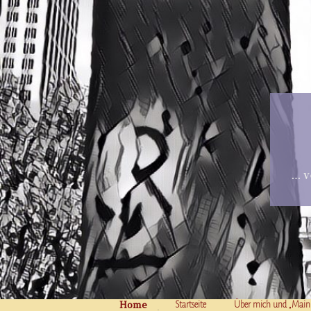
… v
Home
Skip to content
Startseite
Über mich und „Main