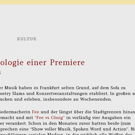
KULTUR
ologie einer Premiere
S
r Musik haben in Frankfurt selten Grund, auf dem Sofa zu
Poetry Slams und Konzertveranstaltungen etabliert. In großen 
gucken und erleben, insbesondere an Wochenenden.
Liedermacherin
Fee
und der längst über die Stadtgrenzen hina
emacht und mit
“Fee vs Cönig”
in vorläufig vier Ausgaben ein
er verankert. Schon in den Monaten zuvor hatten beide (zum
sprechen eine “Show voller Musik, Spoken Word und Action”. N
nschlägigen sozialen Medien, in der wirklich alle Waffen des