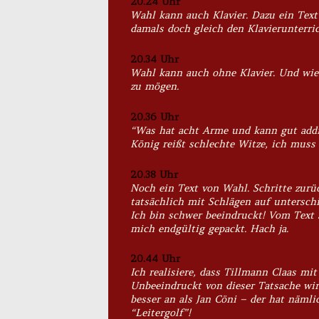
20.24 Uhr
Wahl kann auch Klavier. Dazu ein Text
damals doch gleich den Klavierunterric
20.34 Uhr
Wahl kann auch ohne Klavier. Und wie! 
zu mögen.
20.36 Uhr
“Was hat acht Arme und kann gut addi
König reißt schlechte Witze, ich muss 
20.38 Uhr
Noch ein Text von Wahl. Schritte zurüc
tatsächlich mit Schlägen auf unterschi
Ich bin schwer beeindruckt! Vom Text s
mich endgültig gepackt. Hach ja.
20.44 Uhr
Ich realisiere, dass Tillmann Claas 
Unbeeindruckt von dieser Tatsache wirf
besser an als Jan Cöni – der hat näml
“Leitergolf”!