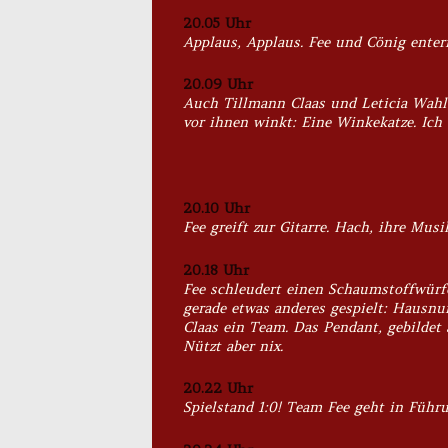
20.05 Uhr
Applaus, Applaus. Fee und Cönig enter
20.09 Uhr
Auch Tillmann Claas und Leticia Wahl
vor ihnen winkt: Eine Winkekatze. Ich
20.10 Uhr
Fee greift zur Gitarre. Hach, ihre Mu
20.18 Uhr
Fee schleudert einen Schaumstoffwürfe
gerade etwas anderes gespielt: Hausn
Claas ein Team. Das Pendant, gebildet 
Nützt aber nix.
20.22 Uhr
Spielstand 1:0! Team Fee geht in Führu