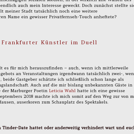
endlich auch mein Interesse geweckt. Doch zunächst stellte si
elt meiner Stadt tatsächlich noch eine weitere
ren Name ein gewisser Privatfernseh-Touch anheftete?
 Frankfurter Künstler im Duell
alt es für mich herauszufinden – auch, wenn ich mittlerweile
ngebots an Veranstaltungen irgendwann tatsächlich zwei-, we
s, beide Gastgeber schätzte ich schließlich schon lange als
ngslandschaft. Auch auf die mir bislang unbekannten Gäste in
 der Marburger Poetin
Leticia Wahl
hatte ich eine gewisse
Septembers 2018 machte ich mich somit auf den Weg zur von m
 Hausen, auserkoren zum Schauplatz des Spektakels.
in Tinder-Date hattet oder anderweitig verhindert wart und euc