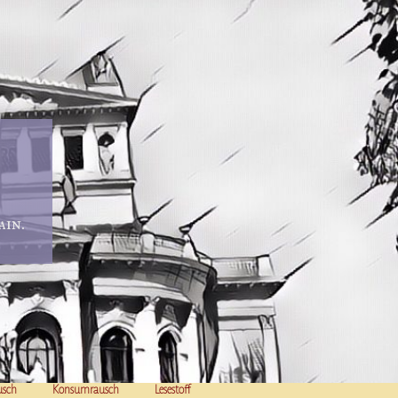
in.
usch
Konsumrausch
Lesestoff