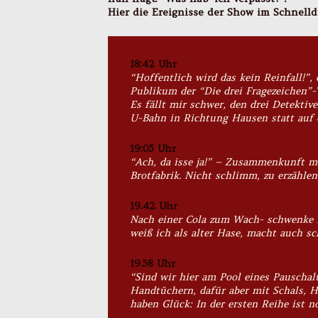
Hier die Ereignisse der Show im Schnelld
18:42 Uhr
“Hoffentlich wird das kein Reinfall!”,
Publikum der “Die drei Fragezeichen”-
Es fällt mir schwer, den drei Detektiv
U-Bahn in Richtung Hausen statt auf d
19:05 Uhr
“Ach, da isse ja!” – Zusammenkunft mi
Brotfabrik. Nicht schlimm, zu erzähle
19.42 Uhr
Nach einer Cola zum Wach- schwenke 
weiß ich als alter Hase, macht auch sc
19.58 Uhr
“Sind wir hier am Pool eines Pauschal
Handtüchern, dafür aber mit Schals, H
haben Glück: In der ersten Reihe ist no