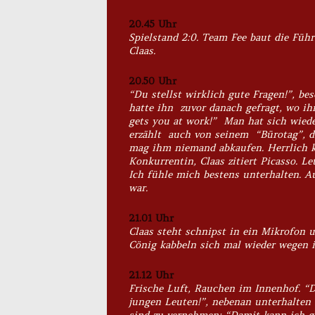
20.45 Uhr
Spielstand 2:0. Team Fee baut die Füh
Claas.
20.50 Uhr
“Du stellst wirklich gute Fragen!”, be
hatte ihn zuvor danach gefragt, wo ihn 
gets you at work!” Man hat sich wiede
erzählt auch von seinem “Bürotag”, de
mag ihm niemand abkaufen. Herrlich k
Konkurrentin, Claas zitiert Picasso. L
Ich fühle mich bestens unterhalten. A
war.
21.01 Uhr
Claas steht schnipst in ein Mikrofon 
Cönig kabbeln sich mal wieder wegen i
21.12 Uhr
Frische Luft, Rauchen im Innenhof. “D
jungen Leuten!”, nebenan unterhalten
sind zu vernehmen: “Damit kann ich g