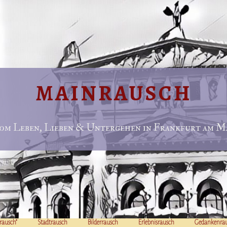
MAINRAUSCH
om Leben, Lieben & Untergehen in Frankfurt am Ma
rausch“
Stadtrausch
Bilderrausch
Erlebnisrausch
Gedankenra