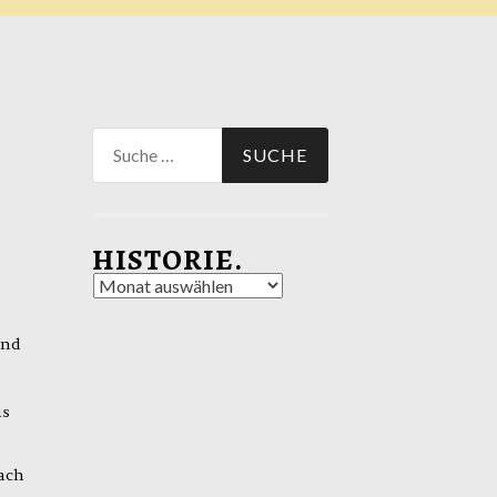
Suche
nach:
HISTORIE.
Historie.
und
us
ach