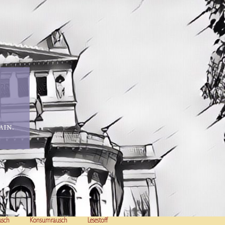
in.
usch
Konsumrausch
Lesestoff