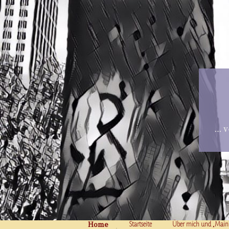
… v
Home
Skip to content
Startseite
Über mich und „Main