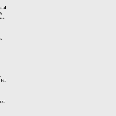
rend
ng
en.
as
.
 für
mar