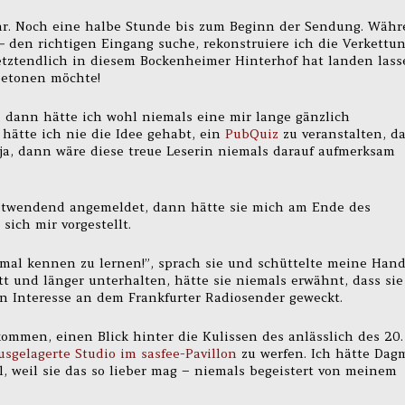
hr. Noch eine halbe Stunde bis zum Beginn der Sendung. Wäh
–
den richtigen Eingang suche, rekonstruiere ich die Verkettu
etztendlich in diesem Bockenheimer Hinterhof hat landen lass
betonen möchte!
, dann hätte ich wohl niemals eine mir lange gänzlich
hätte ich nie die Idee gehabt, ein
PubQuiz
zu veranstalten, d
ja, dann wäre diese treue Leserin niemals darauf aufmerksam
ostwendend angemeldet, dann hätte sie mich am Ende des
ich mir vorgestellt.
inmal kennen zu lernen!”, sprach sie und schüttelte meine Hand
t und länger unterhalten, hätte sie niemals erwähnt, dass sie
n Interesse an dem Frankfurter Radiosender geweckt.
kommen, einen Blick hinter die Kulissen des anlässlich des 20.
sgelagerte Studio im sasfee-Pavillon
zu werfen. Ich hätte Dag
l, weil sie das so lieber mag – niemals begeistert von meinem