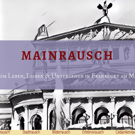
MAINRAUSCH
om Leben, Lieben & Untergehen in Frankfurt am Ma
rausch“
Stadtrausch
Bilderrausch
Erlebnisrausch
Gedankenra