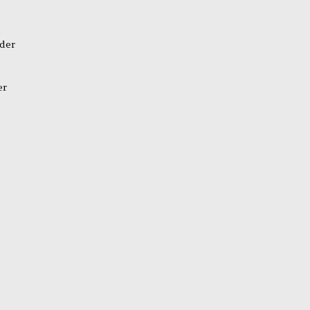
d
der
er