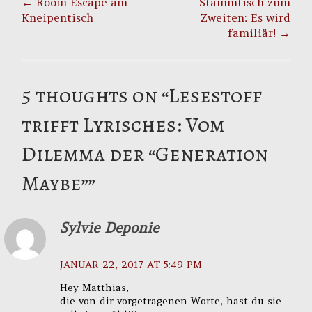
navigation
←
Room Escape am
Stammtisch zum
Kneipentisch
Zweiten: Es wird
familiär!
→
5 thoughts on “
Lesestoff
trifft Lyrisches: Vom
Dilemma der “Generation
Maybe”
”
Sylvie Deponie
JANUAR 22, 2017 AT 5:49 PM
Hey Matthias,
die von dir vorgetragenen Worte, hast du sie