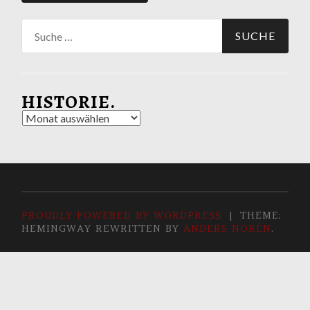
Suche
nach:
HISTORIE.
Historie.
PROUDLY POWERED BY WORDPRESS
|
THEME:
HEMINGWAY REWRITTEN BY
ANDERS NORÉN
.