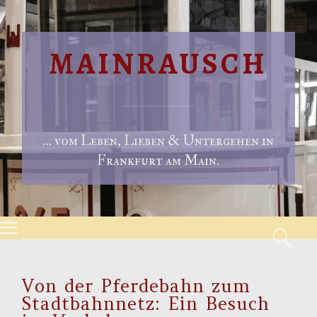
MAINRAUSCH
… vom Leben, Lieben & Untergehen in
Frankfurt am Main.
Menu
S
Skip to content
Von der Pferdebahn zum
Stadtbahnnetz: Ein Besuch