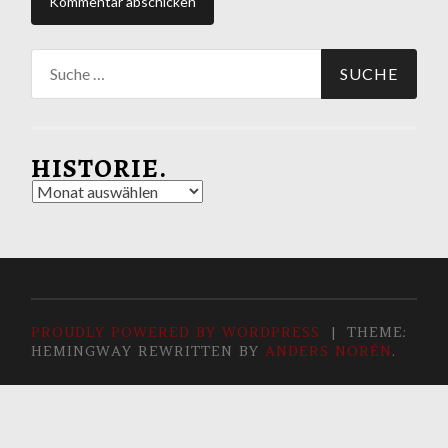
Suche
nach:
HISTORIE.
Historie.
PROUDLY POWERED BY WORDPRESS
|
THEME:
HEMINGWAY REWRITTEN BY
ANDERS NORÉN
.