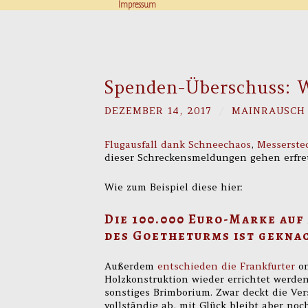
Impressum
Spenden-Überschuss: W
DEZEMBER 14, 2017
/
MAINRAUSCH
Flugausfall dank Schneechaos
,
Messerstec
dieser Schreckensmeldungen gehen erfreu
Wie zum Beispiel diese hier:
Die 100.000 Euro-Marke au
des Goetheturms
ist gekna
Außerdem
entschieden die Frankfurter
on
Holzkonstruktion wieder errichtet werden
sonstiges Brimborium. Zwar deckt die Ve
vollständig ab, mit Glück bleibt aber n