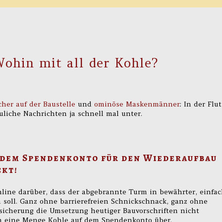
ohin mit all der Kohle?
her auf der Baustelle
und
ominöse Maskenmänner
: In der Flut
liche Nachrichten ja schnell mal unter.
f dem Spendenkonto für den Wiederaufbau
ckt!
line darüber, dass der abgebrannte Turm in bewährter, einfac
 soll. Ganz ohne barrierefreien Schnickschnack, ganz ohne
rsicherung die Umsetzung heutiger Bauvorschriften nicht
och eine Menge Kohle auf dem Spendenkonto über.