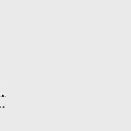
.
für
n
auf