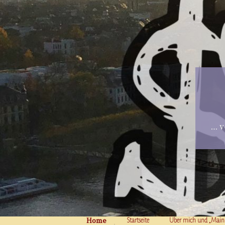
… v
Home
Skip to content
Startseite
Über mich und „Main