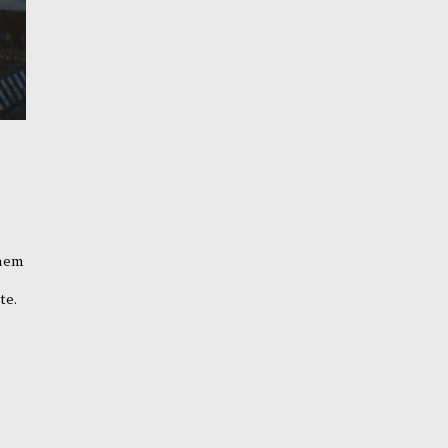
inem
te.