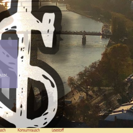
in.
usch
Konsumrausch
Lesestoff