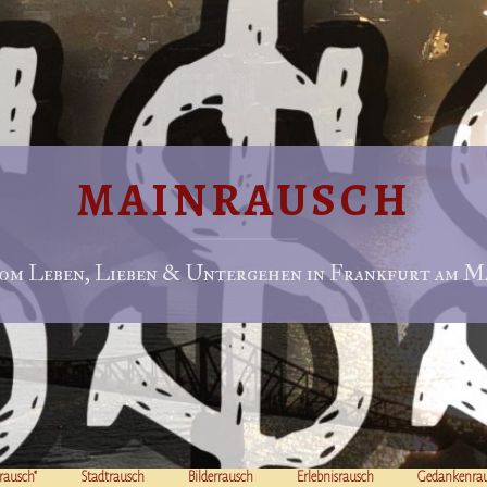
MAINRAUSCH
om Leben, Lieben & Untergehen in Frankfurt am Ma
rausch“
Stadtrausch
Bilderrausch
Erlebnisrausch
Gedankenra