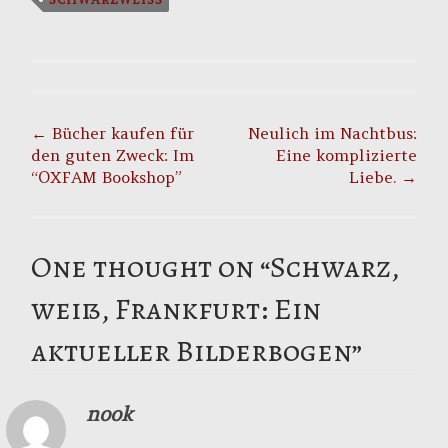
Post
navigation
←
Bücher kaufen für
Neulich im Nachtbus:
den guten Zweck: Im
Eine komplizierte
“OXFAM Bookshop”
Liebe.
→
One thought on “
Schwarz,
weiß, Frankfurt: Ein
aktueller Bilderbogen
”
nook