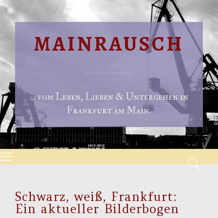
MAINRAUSCH
… vom Leben, Lieben & Untergehen in
Frankfurt am Main.
Menu
S
Skip to content
Schwarz, weiß, Frankfurt:
Ein aktueller Bilderbogen