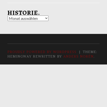
HISTORIE.
Historie.
PROUDLY POWERED BY WORDPRESS
|
THEME:
HEMINGWAY REWRITTEN BY
ANDERS NORÉN
.