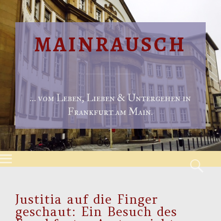
MAINRAUSCH
… vom Leben, Lieben & Untergehen in
Frankfurt am Main.
Menu
S
Skip to content
Justitia auf die Finger
geschaut: Ein Besuch des