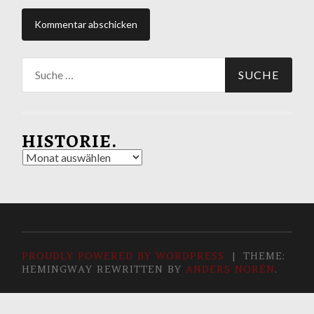
Suche
nach:
HISTORIE.
Historie.
PROUDLY POWERED BY WORDPRESS
|
THEME:
HEMINGWAY REWRITTEN BY
ANDERS NORÉN
.