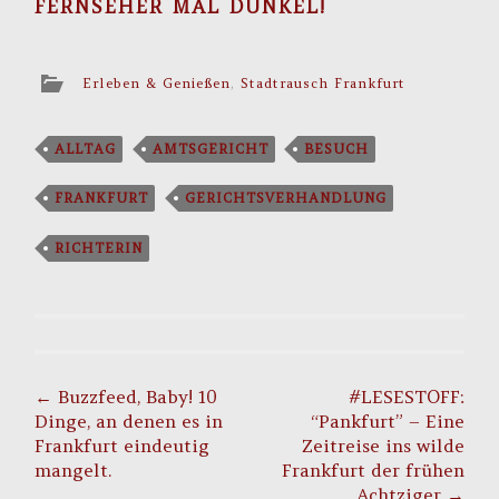
FERNSEHER MAL DUNKEL!
Erleben & Genießen
,
Stadtrausch Frankfurt
ALLTAG
AMTSGERICHT
BESUCH
FRANKFURT
GERICHTSVERHANDLUNG
RICHTERIN
Post
navigation
←
Buzzfeed, Baby! 10
#LESESTOFF:
Dinge, an denen es in
“Pankfurt” – Eine
Frankfurt eindeutig
Zeitreise ins wilde
mangelt.
Frankfurt der frühen
Achtziger
→