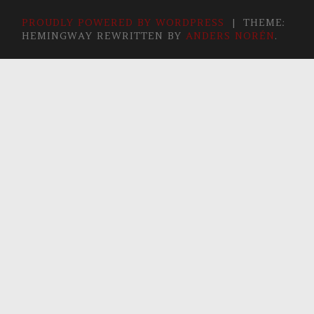
PROUDLY POWERED BY WORDPRESS
|
THEME:
HEMINGWAY REWRITTEN BY
ANDERS NORÉN
.