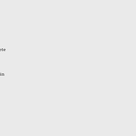
ete
 in