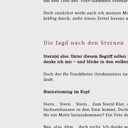
um den Titel des “Foto-Slammers Februar
Doch zunächst werfe auch ich meinen Mot
kräftig durch, zieht einen Zettel heraus u
Die Jagd nach den Sternen
Stern(e) also: Unter diesem Begriff soll
denke ich mir – und blicke in den wolk
Doch der für Frankfurter Ortskenntnis zu
läuft.
Brainstorming im Kopf
Stern… Stern… Stern… Zum Stern! Klar, da
Sachsenhausen in den Sinn kommt. Doch 
für ein Motiv herauskommen? Ein Foto de
Nee, also, ähm… doch nicht. Ich denke we