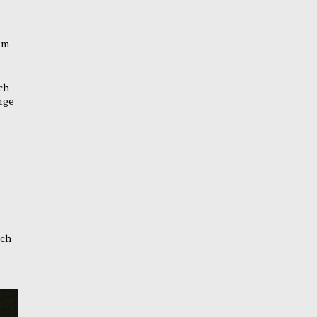
im
ch
nge
ich