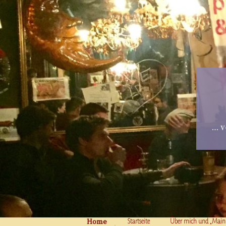
… v
Home
Skip to content
Startseite
Über mich und „Main