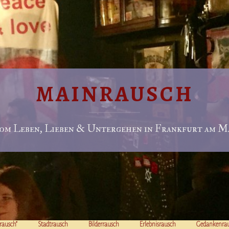
MAINRAUSCH
om Leben, Lieben & Untergehen in Frankfurt am Ma
rausch“
Stadtrausch
Bilderrausch
Erlebnisrausch
Gedankenra