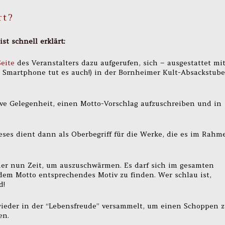
rt?
st schnell erklärt:
eite
des Veranstalters dazu aufgerufen, sich – ausgestattet mi
 Smartphone tut es auch!) in der Bornheimer Kult-Absackstube
ive Gelegenheit, einen Motto-Vorschlag aufzuschreiben und in
eses dient dann als Oberbegriff für die Werke, die es im Rahm
er nun Zeit, um auszuschwärmen. Es darf sich im gesamten
dem Motto entsprechendes Motiv zu finden. Wer schlau ist,
d!
wieder in der “Lebensfreude” versammelt, um einen Schoppen 
en.