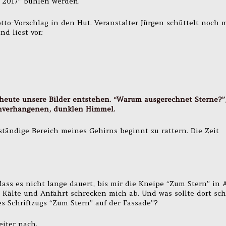
 2017” buhlen werden.
to-Vorschlag in den Hut. Veranstalter Jürgen schüttelt noch 
nd liest vor:
en heute unsere Bilder entstehen. “Warum ausgerechnet Sterne?”
enverhangenen, dunklen Himmel.
ständige Bereich meines Gehirns beginnt zu rattern. Die Zeit
ss es nicht lange dauert, bis mir die Kneipe “Zum Stern” in A
Kälte und Anfahrt schrecken mich ab. Und was sollte dort sc
s Schriftzugs “Zum Stern” auf der Fassade”?
iter nach.