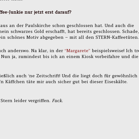
fee-Junkie nur jetzt erst darauf?
haus an der Paulskirche schon geschlossen hat. Und auch die
mein schwarzes Gold erschafft, hat bereits geschlossen. Schade,
ein schönes Motiv abgegeben – mit all den STERN-Kaffeetüten.
auch anderswo. Na klar, in der
“Margarete”
beispielsweise! Ich tr
 Nun ja, zumindest bis ich an einem Kiosk vorbeifahre und die
ließlich auch ‘ne Zeitschrift! Und die liegt doch für gewöhnlich
o’n Käffchen täte mir auch sicher gut bei dieser Eiseskälte.
Stern leider vergriffen.
Fuck.