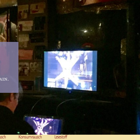
in.
usch
Konsumrausch
Lesestoff