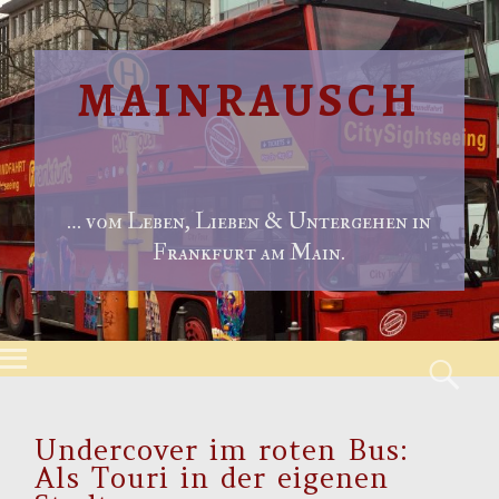
MAINRAUSCH
… vom Leben, Lieben & Untergehen in
Frankfurt am Main.
Menu
S
Skip to content
Undercover im roten Bus:
Als Touri in der eigenen