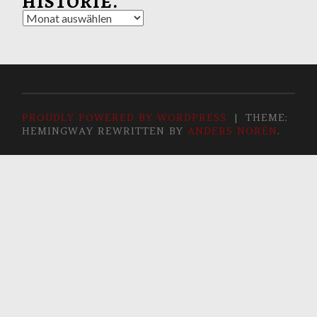
HISTORIE.
Historie.
PROUDLY POWERED BY WORDPRESS
|
THEME:
HEMINGWAY REWRITTEN BY
ANDERS NORÉN
.