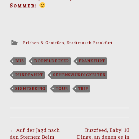
Sommer!
Erleben & Genießen
,
Stadtrausch Frankfurt
BUS
DOPPELDECKER
FRANKFURT
RUNDFAHRT
SEHENSWÜRDIGKEITEN
SIGHTSEEING
TOUR
TRIP
Post
navigation
←
Auf der Jagd nach
Buzzfeed, Baby! 10
den Sternen: Beim
Dinge, an denen es in