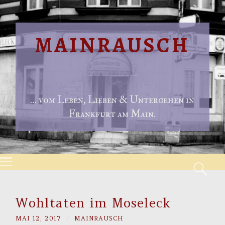
MAINRAUSCH
… vom Leben, Lieben & Untergehen in
Frankfurt am Main.
Menu
S
Skip to content
Wohltaten im Moseleck
MAI 12, 2017
/
MAINRAUSCH