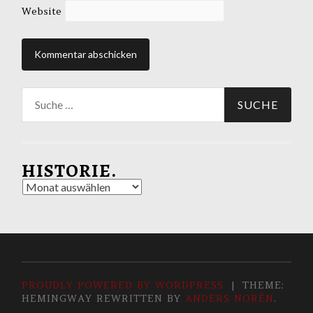
Website
Suche
nach:
HISTORIE.
Historie.
PROUDLY POWERED BY WORDPRESS
|
THEME:
HEMINGWAY REWRITTEN BY
ANDERS NORÉN
.