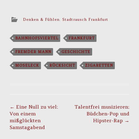
Denken & Fühlen
,
Stadtrausch Frankfurt
BAHNHOFSVIERTEL
FRANKFURT
FREMDER MANN
GESCHICHTE
MOSELECK
RÜCKSICHT
ZIGARETTEN
Post
navigation
←
Eine Null zu viel:
Talentfrei musizieren:
Von einem
Büdchen-Pop und
mißglückten
Hipster-Rap
→
Samstagabend