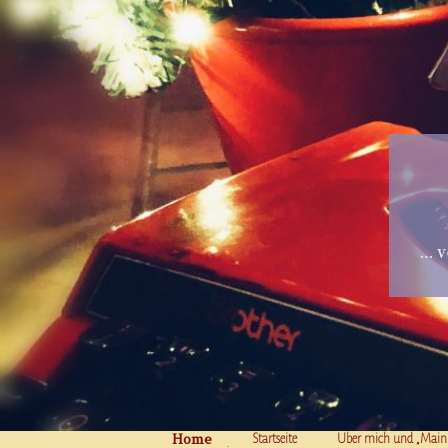
… v
Home
Skip to content
Startseite
Über mich und „Main