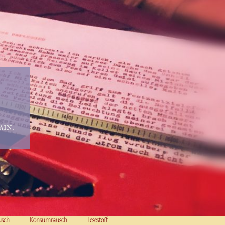
in.
usch
Konsumrausch
Lesestoff