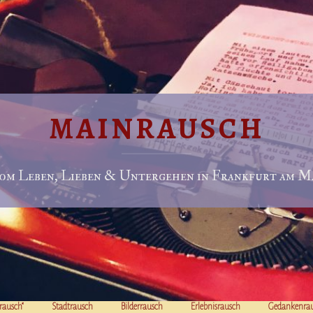
MAINRAUSCH
om Leben, Lieben & Untergehen in Frankfurt am Ma
rausch“
Stadtrausch
Bilderrausch
Erlebnisrausch
Gedankenra