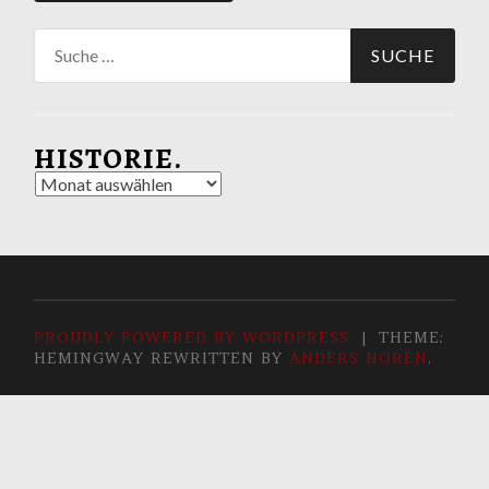
Suche
nach:
HISTORIE.
Historie.
PROUDLY POWERED BY WORDPRESS
|
THEME:
HEMINGWAY REWRITTEN BY
ANDERS NORÉN
.