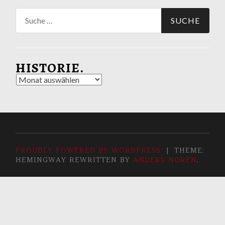
Suche
nach:
HISTORIE.
Historie.
PROUDLY POWERED BY WORDPRESS
|
THEME:
HEMINGWAY REWRITTEN BY
ANDERS NORÉN
.