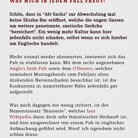
Was mich in jedem Fall freut:
Schön, dass in “Alt-Sachs” zur Abwechslung mal
keine Shisha-Bar eröffnet, welche die engen Gassen
um weitere penetrante, exotische Gerüche
“bereichert”. Ein wenig mehr Kultur kann hier
jedenfalls nicht schaden, selbst wenn es sich hierbei
um Englische handelt.
Bleibt einmal wieder abzuwarten, inwieweit sich das
Pub in etablieren kann. Mit dem recht angenehmen
Anglo’s Irish Pub
sowie dem
O’Dwyers
, welches
zumindest Montagabends zum PubQuiz ohne
drohenden Nervenschaden besuchbar ist, ist die
Konkurrenz in unmittelbarer Nähe jedenfalls gut
aufgestellt.
Was mich dagegen ein wenig irritiert, ist der
Namenszusatz “Brasserie”, welcher
laut
Wikipedia
dann doch sehr französischer Herkunft ist,
und hier ausgerechnet von einem Pub in englischer
Aufmachung geführt wird. Werd’ ich irgendwie nicht
schlau draus.