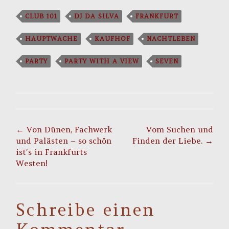
CLUB 101
DJ DA SILVA
FRANKFURT
HAUPTWACHE
KAUFHOF
NACHTLEBEN
PARTY
PARTY WITH A VIEW
SEVEN
Post
navigation
←
Von Dünen, Fachwerk
Vom Suchen und
und Palästen – so schön
Finden der Liebe.
→
ist’s in Frankfurts
Westen!
Schreibe einen