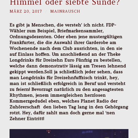
Himmel oder siebte Sünde?
MÄRZ 20, 2017
/
MAINRAUSCH
Es gibt ja Menschen, die versteh’ ich nicht. FDP-
Wähler zum Beispiel, Briefmarkensammler,
Ordnungsdezenten. Oder eben jene mustergültigen
Frankfurter, die die Auswahl ihrer Garderobe am
Wochenende nach dem Club ausrichten, in den sie
auf Einlass hoffen. Um anschließend an der Theke
Longdrinks für Dreizehn Euro Fünfzig zu bestellen,
welche dann demonstrativ lässig am Tresen lehnend
gekippt werden.Soll ja schließlich jeder sehen, dass
man Longdrinks für Dreizehnfuffzisch trinkt, hey,
man ist schließlich erfolgreich in Beruf und versteht
zu feiern! Bevorzugt natürlich zu den angesagtesten
Rhythmen, jenem immergleichen herzlosen
Kommerzgedudel eben, welches Planet Radio der
Zuhörerschaft den lieben Tag lang in den Gehörgang
rotzt. Hey, dafür zahlt man doch gerne mal ‘nen
Zehner Eintritt!