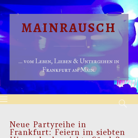
MAINRAUSCH
… vom Leben, Lieben & Untergehen in
Frankfurt am Main.
Menu
S
Skip to content
Neue Partyreihe in
Frankfurt: Feiern im siebten