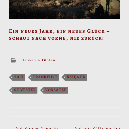
Ein neues Jahr, ein neues Glück –
schaut nach vorne, nie zurück!
Denken & Fühlen
2017
FRANKFURT
NEUJAHR
SILVESTER
VORSÄTZE
Post
←
Auf Sinnes-Tour in
Auf ein Käffchen im