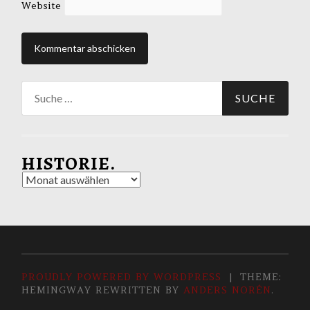
Website
Suche
nach:
HISTORIE.
Historie.
PROUDLY POWERED BY WORDPRESS
|
THEME:
HEMINGWAY REWRITTEN BY
ANDERS NORÉN
.