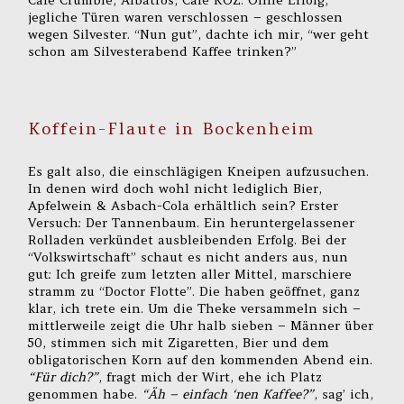
Café Crumble, Albatros, Café KOZ. Ohne Erfolg,
jegliche Türen waren verschlossen – geschlossen
wegen Silvester. “Nun gut”, dachte ich mir, “wer geht
schon am Silvesterabend Kaffee trinken?”
Koffein-Flaute in Bockenheim
Es galt also, die einschlägigen Kneipen aufzusuchen.
In denen wird doch wohl nicht lediglich Bier,
Apfelwein & Asbach-Cola erhältlich sein? Erster
Versuch: Der Tannenbaum. Ein heruntergelassener
Rolladen verkündet ausbleibenden Erfolg. Bei der
“Volkswirtschaft” schaut es nicht anders aus, nun
gut: Ich greife zum letzten aller Mittel, marschiere
stramm zu “Doctor Flotte”. Die haben geöffnet, ganz
klar, ich trete ein. Um die Theke versammeln sich –
mittlerweile zeigt die Uhr halb sieben – Männer über
50, stimmen sich mit Zigaretten, Bier und dem
obligatorischen Korn auf den kommenden Abend ein.
“Für dich?”
, fragt mich der Wirt, ehe ich Platz
genommen habe.
“Äh – einfach ‘nen Kaffee?”
, sag’ ich,