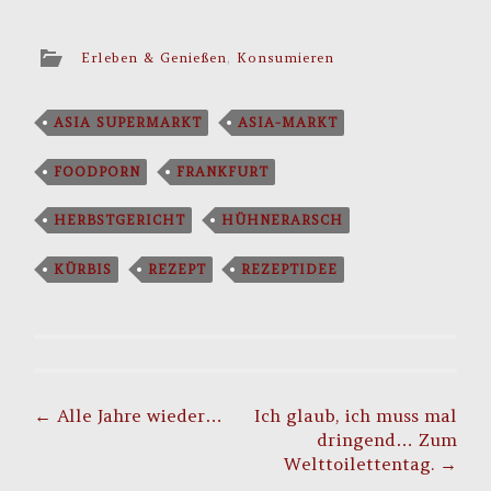
Erleben & Genießen
,
Konsumieren
ASIA SUPERMARKT
ASIA-MARKT
FOODPORN
FRANKFURT
HERBSTGERICHT
HÜHNERARSCH
KÜRBIS
REZEPT
REZEPTIDEE
Post
navigation
←
Alle Jahre wieder…
Ich glaub, ich muss mal
dringend… Zum
Welttoilettentag.
→