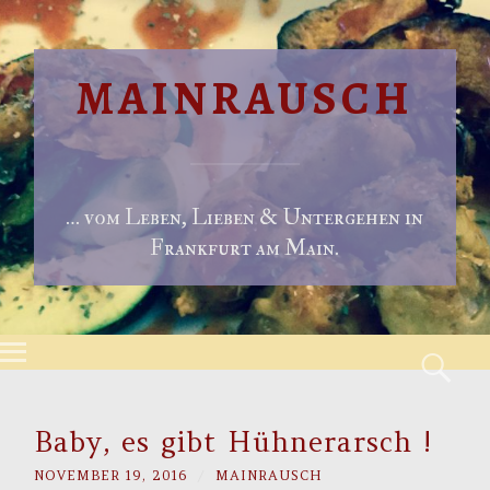
MAINRAUSCH
… vom Leben, Lieben & Untergehen in
Frankfurt am Main.
Menu
S
Skip to content
Baby, es gibt Hühnerarsch !
NOVEMBER 19, 2016
/
MAINRAUSCH