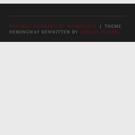
PROUDLY POWERED BY WORDPRESS
|
THEME:
HEMINGWAY REWRITTEN BY
ANDERS NORÉN
.