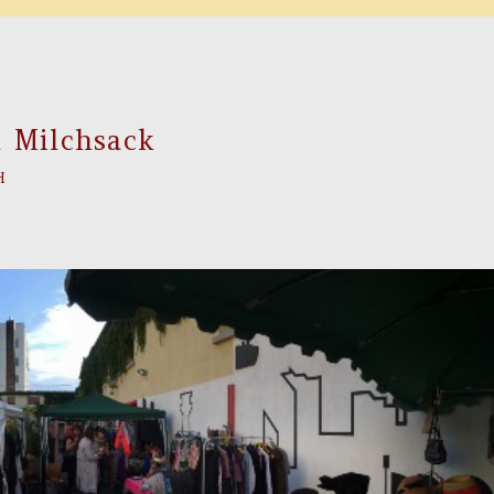
l Milchsack
H