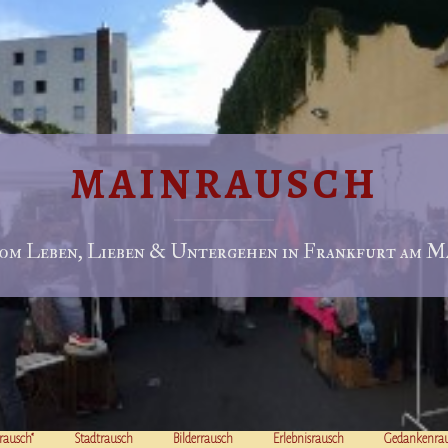
MAINRAUSCH
om Leben, Lieben & Untergehen in Frankfurt am Ma
rausch“
Stadtrausch
Bilderrausch
Erlebnisrausch
Gedankenra