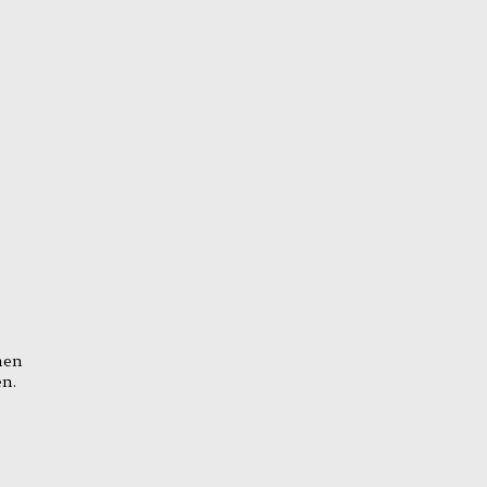
men
en.