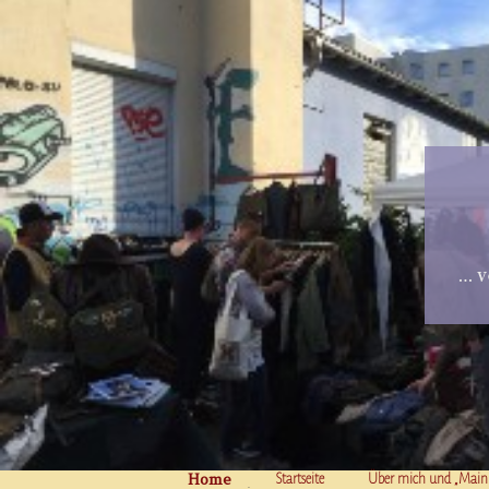
… v
Home
Skip to content
Startseite
Über mich und „Main