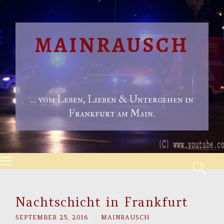
MAINRAUSCH
… vom Leben, Lieben & Untergehen in
Frankfurt am Main.
Menu
S
Skip to content
Nachtschicht in Frankfurt
SEPTEMBER 25, 2016
/
MAINRAUSCH