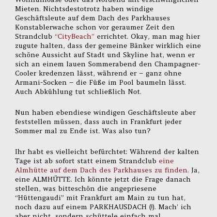
Mieten. Nichtsdestotrotz haben windige
Geschäftsleute auf dem Dach des Parkhauses
Konstablerwache schon vor geraumer Zeit den
Strandclub
“CityBeach”
errichtet. Okay, man mag hier
zugute halten, dass der gemeine Bänker wirklich eine
schöne Aussicht auf Stadt und Skyline hat, wenn er
sich an einem lauen Sommerabend den Champagner-
Cooler kredenzen lässt, während er – ganz ohne
Armani-Socken – die Füße im Pool baumeln lässt.
Auch Abkühlung tut schließlich Not.
Nun haben ebendiese windigen Geschäftsleute aber
feststellen müssen, dass auch in Frankfurt jeder
Sommer mal zu Ende ist. Was also tun?
Ihr habt es vielleicht befürchtet: Während der kalten
Tage ist ab sofort statt einem Strandclub
eine
Almhütte auf dem Dach des Parkhauses zu finden
. Ja,
eine ALMHÜTTE. Ich könnte jetzt die Frage danach
stellen, was bitteschön die angepriesene
“Hüttengaudi” mit Frankfurt am Main zu tun hat,
noch dazu auf einem PARKHAUSDACH (!). Mach’ ich
aber nicht, sondern schüttele einfach mal