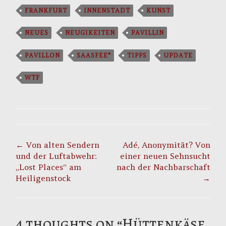
FRANKFURT
INNENSTADT
KUNST
NEUES
NEUGIKEITEN
PAVILLIN
PAVILLON
SAASFEE*
TIPPS
UPDATE
WTF
Post
navigation
←
Von alten Sendern
Adé, Anonymität? Von
und der Luftabwehr:
einer neuen Sehnsucht
„Lost Places“ am
nach der Nachbarschaft
Heiligenstock
→
4 thoughts on “
Hüttenkäse