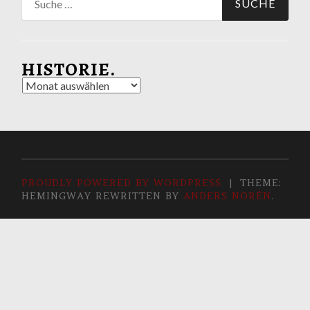
nach:
HISTORIE.
Historie.
PROUDLY POWERED BY WORDPRESS
|
THEME:
HEMINGWAY REWRITTEN BY
ANDERS NORÉN
.