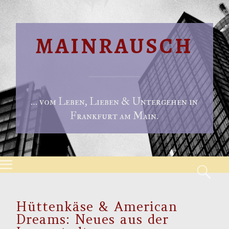
MAINRAUSCH
… vom Leben, Lieben & Untergehen in
Frankfurt am Main.
Menu
S
Skip to content
Hüttenkäse & American
Dreams: Neues aus der